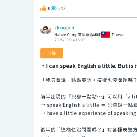
0
242
Zhang Hui
Native Camp英語會話講師
Taiwan
2025/07/04 16:07
回答
・I can speak English a little. But i
「我只會說一點點英語。這樣也沒問題嗎
前半出現的「只會一點點～」可以用「a lit
→ speak English a little ＝ 只會說一
→ have a little experience of sp
後半的「這樣也沒問題嗎？」有各種表達