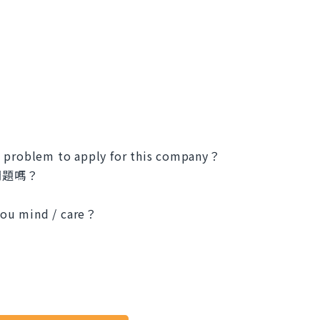
t no problem to apply for this company？
問題嗎？
 you mind / care？