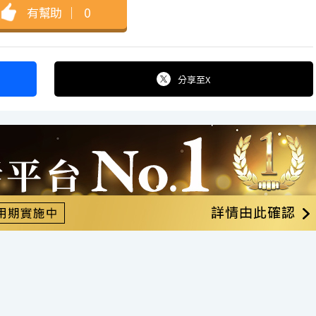
有幫助
｜
0
分享
至X