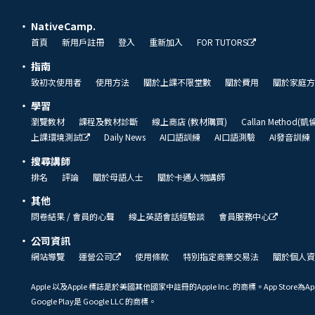
NativeCamp.
首頁
新用戶註冊
登入
重新加入
FOR TUTORS
指南
致初次使用者
使用方法
關於上課不限堂數
關於費用
關於家庭方
學習
瀏覽教材
課程及教材診斷
線上商店 (教材購買)
Callan Method(
上課環境測試
Daily News
AI口語訓練
AI口語測驗
AI發音訓練
搜尋講師
排名
評論
關於母語人士
關於卡通人物講師
其他
問卷結果 / 會員的心聲
線上英語會話經驗談
會員服務中心
公司資訊
網站導覽
運營公司
使用條款
特別指定商業交易法
關於個人資
Apple 以及Apple 標誌是於美國其他國家中註冊的Apple Inc. 的商標。App Store為Ap
Google Play是 Google LLC 的商標。