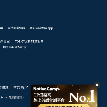
案
支援的瀏覽器
關於英語會話 App
凱倫學習法)
TOEIC®L&R TEST對策
Hey! Native Camp
訊處理
徵才訊息
我們的展望
ple Inc. 的服務標誌。