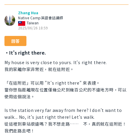
Zhang Hua
Native Camp英語會話講師
Taiwan
2025/06/26 18:59
回答
・It's right there.
My house is very close to yours. It's right there.
我的家離你家非常近，就在這附近。
「在這附近」可以用 "It's right there" 來表達。
當你想指距離現在位置僅幾公尺到幾百公尺的不遠地方時，可以
使用這個說法。
Is the station very far away from here? I don't want to
walk... No, it's just right there! Let's walk.
從這裡到車站很遠嗎？我不想走路…… 不，真的就在這附近！
我們走路去吧！