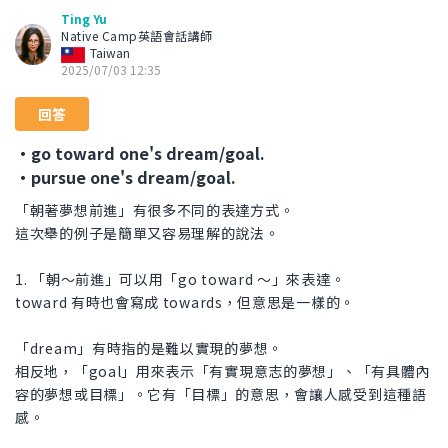
Ting Yu
Native Camp英語會話講師
Taiwan
2025/07/03 12:35
回答
・go toward one's dream/goal.
・pursue one's dream/goal.
「朝著夢想前進」有很多不同的表達方式。
這次舉的例子是簡單又容易理解的說法。
1. 「朝～前進」可以用「go toward ～」來表達。
toward 有時也會寫成 towards，但意思是一樣的。
「dream」有時指的是難以實現的夢想。
相反地，「goal」用來表示「有實現意志的夢想」、「有具體內
容的夢想或目標」。它有「目標」的意思，會讓人感受到這種語
感。