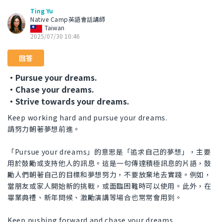
Ting Yu
Native Camp英語會話講師
Taiwan
2025/07/30 10:46
回答
・Pursue your dreams.
・Chase your dreams.
・Strive towards your dreams.
Keep working hard and pursue your dreams.
請努力朝著夢想前進。
「Pursue your dreams」的意思是「追求自己的夢想」，主要
用於鼓勵或支持他人的訊息。這是一句傳達積極訊息的片語，鼓
勵人們朝著自己的目標和夢想努力，不要放棄地去實踐。例如，
當朋友或家人開始新的挑戰，或面臨困難時可以使用。此外，在
畢業典禮、新年問候、激勵演講等場合也常常會用到。
Keep pushing forward and chase your dreams.