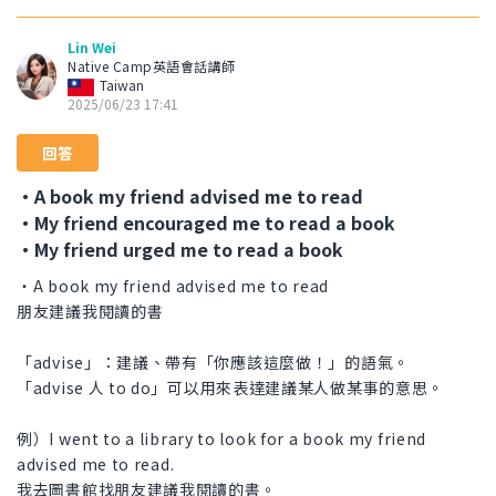
Lin Wei
Native Camp英語會話講師
Taiwan
2025/06/23 17:41
回答
・A book my friend advised me to read
・My friend encouraged me to read a book
・My friend urged me to read a book
・A book my friend advised me to read
朋友建議我閱讀的書
「advise」：建議、帶有「你應該這麼做！」的語氣。
「advise 人 to do」可以用來表達建議某人做某事的意思。
例）I went to a library to look for a book my friend
advised me to read.
我去圖書館找朋友建議我閱讀的書。