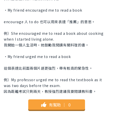
・My friend encouraged me to read a book
encourage 人 to do 也可以用來表達「推薦」的意思。
例）She encouraged me to read a book about cooking
when I started living alone.
我開始一個人生活時，她鼓勵我閱讀有關料理的書。
・My friend urged me to read a book
這個表達比前面兩個片語更強烈，帶有較高的緊急性。
例）My professor urged me to read the textbook as it
was two days before the exam.
因為距離考試只剩兩天，教授強烈建議我要閱讀教科書。
有幫助
｜
0