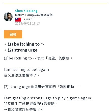
Chen Xiaolong
Native Camp英語會話講師
Taiwan
2025/06/19 18:13
回答
・(1) be itching to ～
・(2) strong urge
(1)be itching to ～表示「渴望」的狀態。
I am itching to bet again.
我又渴望想要賭博了。
(2)strong urge是指想做某事的「強烈衝動」。
I am getting a strong urge to play a game again.
我又產生了想玩遊戲的強烈衝動。
→我又渴望想玩遊戲了。