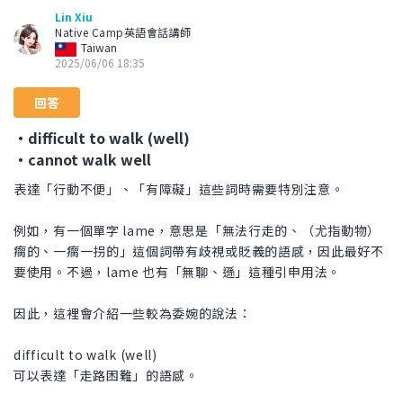
Lin Xiu
Native Camp英語會話講師
Taiwan
2025/06/06 18:35
回答
・difficult to walk (well)
・cannot walk well
表達「行動不便」、「有障礙」這些詞時需要特別注意。
例如，有一個單字 lame，意思是「無法行走的、（尤指動物）
瘸的、一瘸一拐的」這個詞帶有歧視或貶義的語感，因此最好不
要使用。不過，lame 也有「無聊、遜」這種引申用法。
因此，這裡會介紹一些較為委婉的說法：
difficult to walk (well)
可以表達「走路困難」的語感。