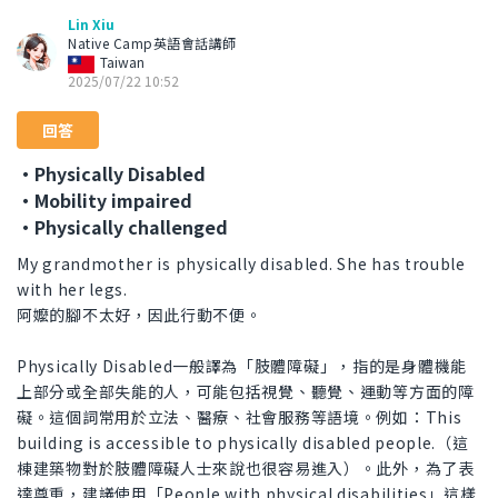
Lin Xiu
Native Camp英語會話講師
Taiwan
2025/07/22 10:52
回答
・Physically Disabled
・Mobility impaired
・Physically challenged
My grandmother is physically disabled. She has trouble
with her legs.
阿嬤的腳不太好，因此行動不便。
Physically Disabled一般譯為「肢體障礙」，指的是身體機能
上部分或全部失能的人，可能包括視覺、聽覺、運動等方面的障
礙。這個詞常用於立法、醫療、社會服務等語境。例如：This
building is accessible to physically disabled people.（這
棟建築物對於肢體障礙人士來說也很容易進入）。此外，為了表
達尊重，建議使用「People with physical disabilities」這樣