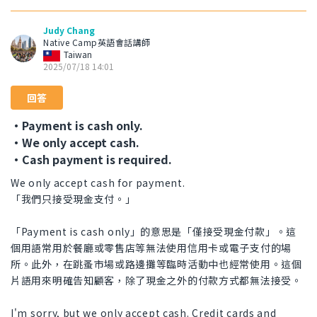
Judy Chang
Native Camp英語會話講師
Taiwan
2025/07/18 14:01
回答
・Payment is cash only.
・We only accept cash.
・Cash payment is required.
We only accept cash for payment.
「我們只接受現金支付。」
「Payment is cash only」的意思是「僅接受現金付款」。這
個用語常用於餐廳或零售店等無法使用信用卡或電子支付的場
所。此外，在跳蚤市場或路邊攤等臨時活動中也經常使用。這個
片語用來明確告知顧客，除了現金之外的付款方式都無法接受。
I'm sorry, but we only accept cash. Credit cards and