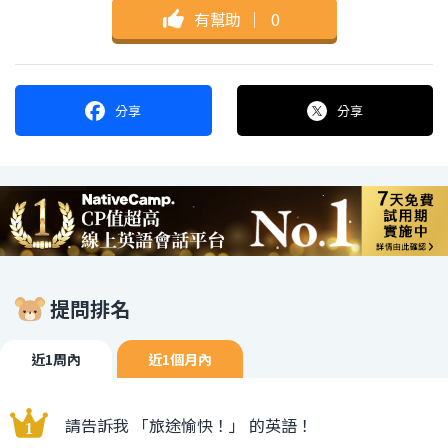
有幫助
｜
0
分享
分享
提問排名
近1周內
近1個月內
請告訴我 「旅途愉快！」 的英語！