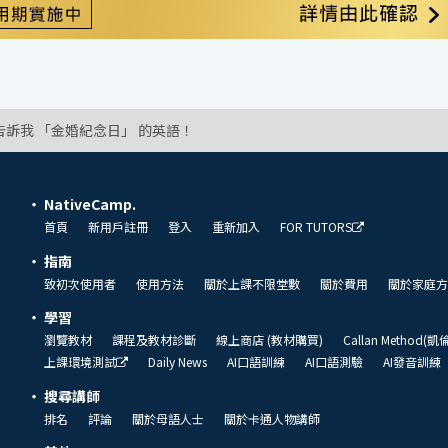
告訴我 「金婚紀念日」 的英語！
NativeCamp.
首頁
新用戶註冊
登入
重新加入
FOR TUTORS
指南
致初次使用者
使用方法
關於上課不限堂數
關於費用
關於家庭方
學習
瀏覽教材
課程及教材診斷
線上商店 (教材購買)
Callan Method(
上課環境測試
Daily News
AI口語訓練
AI口語測驗
AI發音訓練
搜尋講師
排名
評論
關於母語人士
關於卡通人物講師