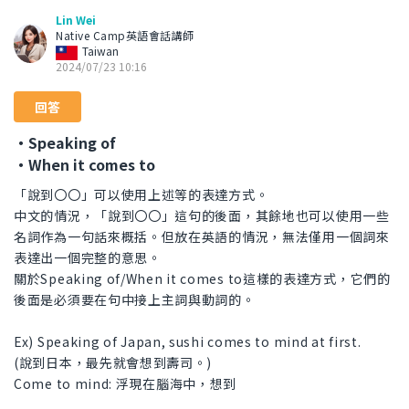
Lin Wei
Native Camp英語會話講師
Taiwan
2024/07/23 10:16
回答
・Speaking of
・When it comes to
「說到〇〇」可以使用上述等的表達方式。
中文的情況，「說到〇〇」這句的後面，其餘地也可以使用一些
名詞作為一句話來概括。但放在英語的情況，無法僅用一個詞來
表達出一個完整的意思。
關於Speaking of/When it comes to這樣的表達方式，它們的
後面是必須要在句中接上主詞與動詞的。
Ex) Speaking of Japan, sushi comes to mind at first.
(說到日本，最先就會想到壽司。)
Come to mind: 浮現在腦海中，想到