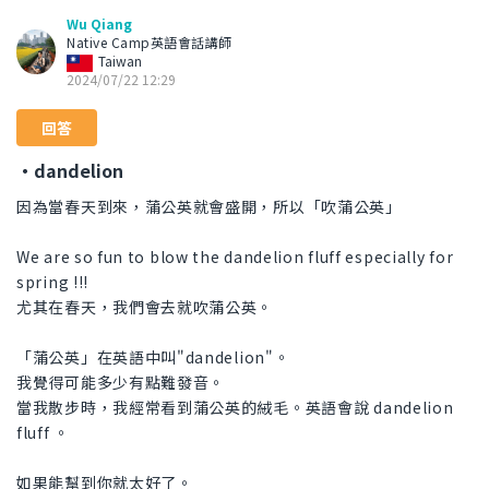
Wu Qiang
Native Camp英語會話講師
Taiwan
2024/07/22 12:29
回答
・dandelion
因為當春天到來，蒲公英就會盛開，所以「吹蒲公英」
We are so fun to blow the dandelion fluff especially for
spring !!!
尤其在春天，我們會去就吹蒲公英。
「蒲公英」在英語中叫"dandelion"。
我覺得可能多少有點難發音。
當我散步時，我經常看到蒲公英的絨毛。英語會說 dandelion
fluff 。
如果能幫到你就太好了。