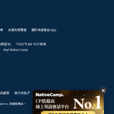
案
支援的瀏覽器
關於英語會話 App
凱倫學習法)
TOEIC®L&R TEST對策
Hey! Native Camp
訊處理
徵才訊息
我們的展望
ple Inc. 的服務標誌。