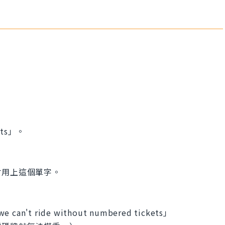
ts」。
會用上這個單字。
 we can't ride without numbered tickets」