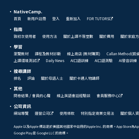
NativeCamp.
首頁
新用戶註冊
登入
重新加入
FOR TUTORS
指南
致初次使用者
使用方法
關於上課不限堂數
關於費用
關於家庭方
學習
瀏覽教材
課程及教材診斷
線上商店 (教材購買)
Callan Method(
上課環境測試
Daily News
AI口語訓練
AI口語測驗
AI發音訓練
搜尋講師
排名
評論
關於母語人士
關於卡通人物講師
其他
問卷結果 / 會員的心聲
線上英語會話經驗談
會員服務中心
公司資訊
網站導覽
運營公司
使用條款
特別指定商業交易法
關於個人資
Apple 以及Apple 標誌是於美國其他國家中註冊的Apple Inc. 的商標。App Store為Ap
Google Play是 Google LLC 的商標。