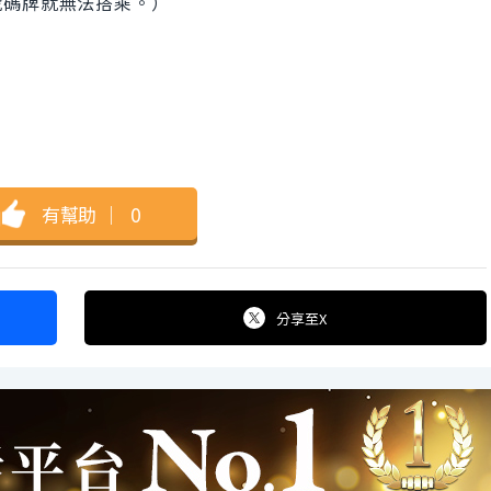
號碼牌就無法搭乘。）
有幫助
｜
0
分享
至X