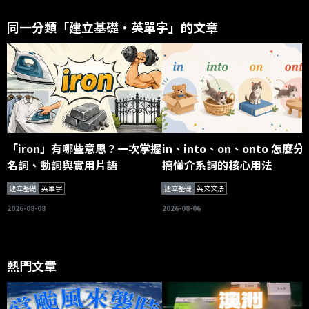
同一分類「建立基礎・英單字」的文章
「iron」有哪些意思？一次掌握
in、into、on、onto 怎麼分
名詞、動詞與實用片語
搞懂介系詞的核心用法
建立基礎
英單字
建立基礎
英文文法
2026-08-08
2026-08-06
熱門文章