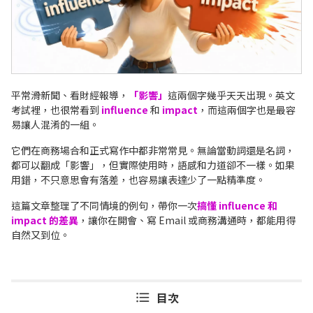
平常滑新聞、看財經報導，
「影響」
這兩個字幾乎天天出現。
英文
考試裡，也很常看到
influence
和
impact
，而這兩個字也是最容
易讓人混淆的一組。
它們在商務場合和正式寫作中都非常常見。無論當動詞還是名詞，
都可以翻成「影響」，但實際使用時，語感和力道卻不一樣。如果
用錯，不只意思會有落差，也容易讓表達少了一點精準度。
這篇文章整理了不同情境的例句，帶你一次
搞懂 influence 和
impact 的差異
，讓你在開會、寫 Email 或商務溝通時，都能用得
自然又到位。
目次