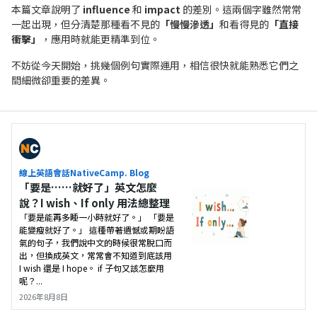
本篇文章說明了
influence
和
impact
的差別。這兩個字雖然常常
一起出現，但分清楚那種看不見的
「慢慢滲透」
和看得見的
「直接
衝擊」
，應用時就能更精準到位。
不妨從今天開始，挑幾個例句實際運用，相信很快就能熟悉它們之
間細微卻重要的差異。
線上英語會話NativeCamp. Blog
「要是……就好了」英文怎麼
說？I wish、If only 用法總整理
「要是能再多睡一小時就好了。」 「要是
能變瘦就好了。」 這種帶著遺憾或期盼語
氣的句子，我們說中文的時候很常脫口而
出，但換成英文，常常會不知道到底該用
I wish 還是 I hope。 if 子句又該怎麼用
呢？...
2026年8月8日