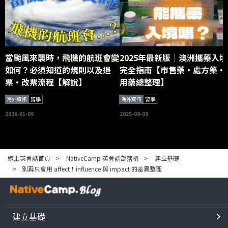
當颱風來襲時，飛機的航班會變
2025年最新版｜澳洲攜藥入境
如何？必須知道的規則以及退
完全指南【市售藥・處方藥・
票・改票流程【解說】
用藥總整理】
海外資訊
留學
海外資訊
留學
2026-01-09
2025-09-09
線上英會話首頁
NativeCamp 英會話部落格
建立基礎
別再只會用 affect！influence 與 impact 的差異整理
建立基礎