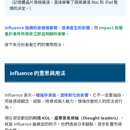
（記憶體晶片價格飆漲，直接衝擊了蘋果調漲 Mac 和 iPad 售
價的決定。）
influence 強調的是慢慢累積、逐漸產生的影響
；而
impact 則著
重於事件所帶來立即且明顯的衝擊
。
接下來分別看看它們的實際用法。
influence 的意思與用法
Influence 表示一種
循序漸進、潛移默化的影響
。它不一定靠強迫，
而是透過觀念、經驗、榜樣或個人魅力，慢慢改變他人的想法或行
為。
現在很受歡迎的
科技 KOL
、
產業意見領袖（thought leaders）
，
就是 influence 最典型的例子。他們透過分享觀點，逐步影響市場