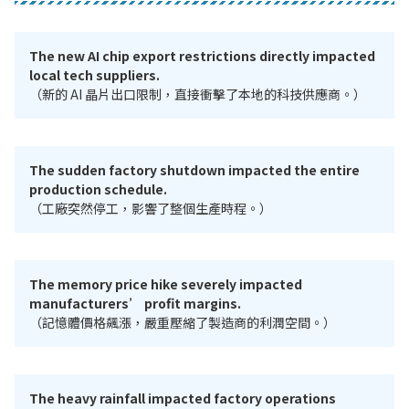
The new AI chip export restrictions directly impacted
local tech suppliers.
（新的 AI 晶片出口限制，直接衝擊了本地的科技供應商。）
The sudden factory shutdown impacted the entire
production schedule.
（工廠突然停工，影響了整個生產時程。）
The memory price hike severely impacted
manufacturers’ profit margins.
（記憶體價格飆漲，嚴重壓縮了製造商的利潤空間。）
The heavy rainfall impacted factory operations