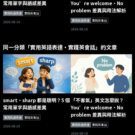
常用單字與語感差異
You’re welcome、No
problem 差異與用法解析
實用英語表達
實踐英會話
實用英語表達
實踐英會話
2026-08-10
2026-08-10
同一分類「實用英語表達・實踐英會話」的文章
smart、sharp 都是聰明？5 個
「不客氣」英文怎麼說？
常用單字與語感差異
You’re welcome、No
problem 差異與用法解析
實用英語表達
實踐英會話
實用英語表達
實踐英會話
2026-08-10
2026-08-10