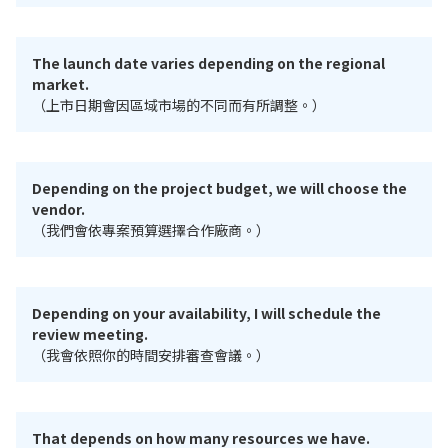
The launch date varies depending on the regional
market.
（上市日期會因區域市場的不同而有所調整。）
Depending on the project budget, we will choose the
vendor.
（我們會依專案預算選擇合作廠商。）
Depending on your availability, I will schedule the
review meeting.
（我會依照你的時間安排審查會議。）
That depends on how many resources we have.