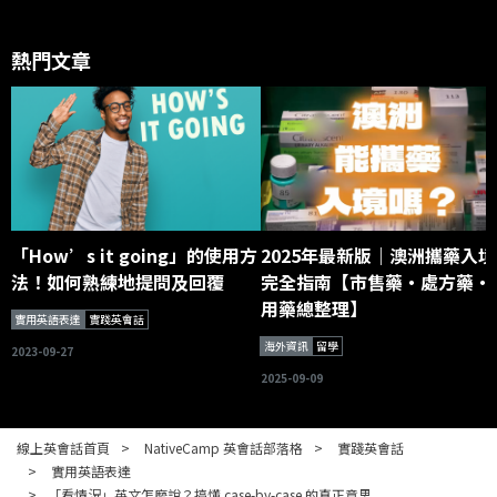
熱門文章
「How’s it going」的使用方
2025年最新版｜澳洲攜藥入境
法！如何熟練地提問及回覆
完全指南【市售藥・處方藥・
用藥總整理】
實用英語表達
實踐英會話
海外資訊
留學
2023-09-27
2025-09-09
線上英會話首頁
NativeCamp 英會話部落格
實踐英會話
實用英語表達
「看情況」英文怎麼說？搞懂 case-by-case 的真正意思