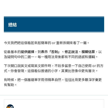
總結
今天我們把這個看起來超簡單的 or 重新拆開來看了一遍。
從最基本的
提供選擇
，到
表示「否則」、修正說法、模糊估算
，以
及疑問句中的二選一，每一種用法背後都有不同的語感和邏輯。
下次開口說英文或寫英文郵件時，不妨多留意一下自己使用 or 的方
式。你會發現，這個看似普通的小字，其實比想像中更有層次。
有時候，把一個基礎單字用得精準自然，往往比背更多艱深字彙更
有幫助。