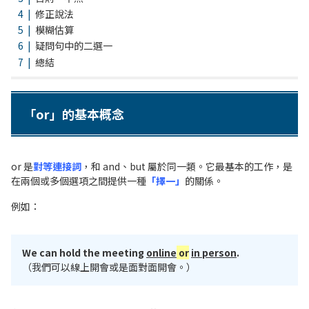
修正說法
模糊估算
疑問句中的二選一
總結
「or」的基本概念
or 是
對等連接詞
，和 and、but 屬於同一類。它最基本的工作，是
在兩個或多個選項之間提供一種
「擇一」
的關係。
例如：
We can hold the meeting
online
or
in person
.
（我們可以線上開會或是面對面開會。）