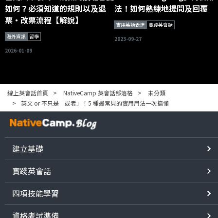
如何？必須知道的規則以及退
法！如何熟練地提問及回覆
票・改票流程【解說】
實用英語表達
實踐英會話
海外資訊
留學
2023-09-27
2026-01-09
線上英會話首頁
NativeCamp 英會話部落格
未分類
英文 or 不只是「或者」！5 種最常見的實用用法一次搞懂
建立基礎
實踐英會話
四項技能學習
資格考試準備