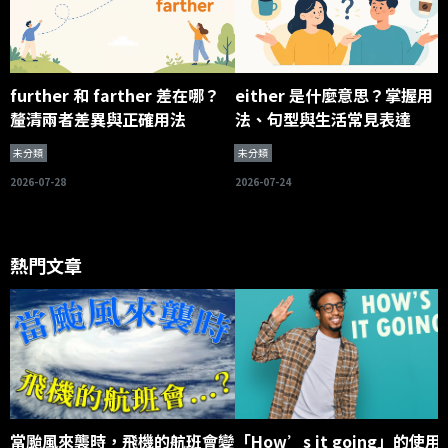
further 和 farther 差在哪？
either 是什麼意思？掌握用
釐清兩者差異與正確用法
法、句型與生活常見表達
未分類
未分類
2026-07-28
2026-07-24
熱門文章
當颱風來襲時，飛機的航班會變
「How’s it going」的使用