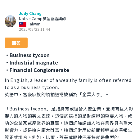
Judy Chang
Native Camp英語會話講師
Taiwan
2025/09/23 11:44
回答
・Business tycoon
・Industrial magnate
・Financial Conglomerate
In English, a leader of a wealthy family is often referred
to as a business tycoon.
英語中，富豪家族的領袖通常被稱為「企業大亨」。
「Business tycoon」是指擁有或經營大型企業，並擁有巨大影
響力的人物的英文表達。這個詞語指的是財經界的重要人物、成
功的企業家或產業界的巨頭。這個詞強調該人物在業界具有重大
影響力，或是擁有龐大財富。這個詞常用於新聞報導或商業報告
等正式場合。例如，比爾·蓋茲或股神巴菲特就是典型的