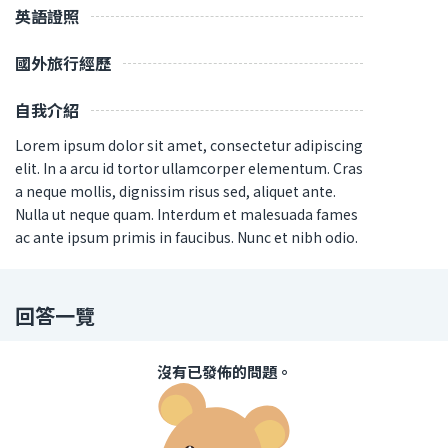
英語證照
國外旅行經歷
自我介紹
Lorem ipsum dolor sit amet, consectetur adipiscing
elit. In a arcu id tortor ullamcorper elementum. Cras
a neque mollis, dignissim risus sed, aliquet ante.
Nulla ut neque quam. Interdum et malesuada fames
ac ante ipsum primis in faucibus. Nunc et nibh odio.
回答一覽
沒有已發佈的問題。