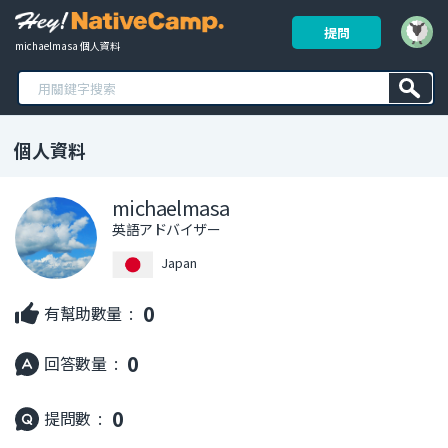
提問
michaelmasa 個人資料
個人資料
michaelmasa
英語アドバイザー
Japan
0
有幫助數量 :
0
回答數量 :
0
提問數 :