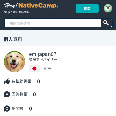
提問
emijapan07 個人資料
個人資料
emijapan07
英語アドバイザー
Japan
0
有幫助數量 :
0
回答數量 :
0
提問數 :