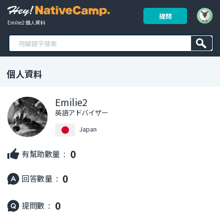
提問
Emilie2 個人資料
個人資料
Emilie2
英語アドバイザー
Japan
0
有幫助數量 :
0
回答數量 :
0
提問數 :