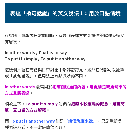
表達「換句話說」的英文說法 1：用於口語情境
在會議、簡報或日常閒聊時，有幾個表達方式能讓你的解釋流暢又
有層次。
In other words / That is to say
To put it simply / To put it another way
這幾個片語在商務與日常對話中都非常常見。雖然它們都可以翻譯
成「換句話說」，但用法上有點微妙的不同。
In other words
最常用於
把前面說過的內容，用更清楚或更精準的
方式重新表達
。
相較之下，
To put it simply
則偏向
把原本較複雜的概念，用更簡
單、更白話的方式解釋
。
而
To put it another way
則是
「換個角度來說」
，只是重新換一
種表達方式，不一定是簡化內容。