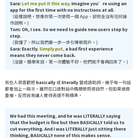
Sara:
Let me put it this way
. Imagine you’re using an
app for the first time with no instructions at all.
（這樣說吧。想像你第一次使用一個 App，卻完全沒有任何操
作說明。)
Tom: Oh, I see. So we need to guide new users step by
step.
（我懂了，所以我們要一步一步引導新用戶。)
Sara: Exactly.
Simply put,
a bad first experience
means they never come back.
（沒錯。簡單來說，第一次體驗不好，他們就不會再回來了。)
有些人很喜歡把
basically
或
literally
當成語助詞，幾乎每一句話
都會加上一兩次。雖然在口語對話中偶爾使用很自然，但如果過度
重複，反而容易讓人覺得表達不夠精準。
We had this meeting, and he was LITERALLY saying
that the budget is fine but then BASICALLY told us to
cut everything. And I was LITERALLY just sitting there
thinking, BASICALLY none of this makes sense.