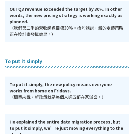
Our Q3 revenue exceeded the target by 30%. In other
words, the new pricing strategy is working exactly as
planned.
（我們第三季的營收超過目標30%。換句話說，新的定價策略
正在按計畫發揮效果。）
To put it simply
To put it simply, the new policy means everyone
works from home on Fridays.
（簡單來說，新政策就是每個人週五都在家辦公。）
He explained the entire data migration process, but
to put it simply, we’re just moving everything to the