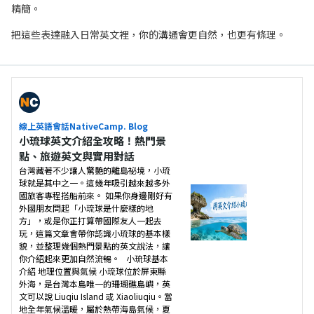
精簡。
把這些表達融入日常英文裡，你的溝通會更自然，也更有條理。
線上英語會話NativeCamp. Blog
小琉球英文介紹全攻略！熱門景
點、旅遊英文與實用對話
台灣藏著不少讓人驚艷的離島祕境，小琉
球就是其中之一。這幾年吸引越來越多外
國旅客專程搭船前來。 如果你身邊剛好有
外國朋友問起「小琉球是什麼樣的地
方」，或是你正打算帶國際友人一起去
玩，這篇文章會帶你認識小琉球的基本樣
貌，並整理幾個熱門景點的英文說法，讓
你介紹起來更加自然流暢。 小琉球基本
介紹 地理位置與氣候 小琉球位於屏東縣
外海，是台灣本島唯一的珊瑚礁島嶼，英
文可以說 Liuqiu Island 或 Xiaoliuqiu。當
地全年氣候溫暖，屬於熱帶海島氣候，夏