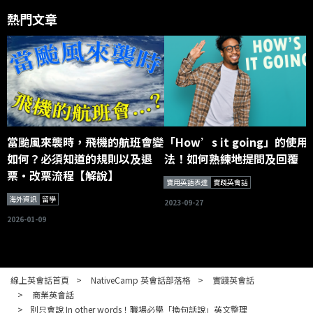
熱門文章
當颱風來襲時，飛機的航班會變
「How’s it going」的使用
如何？必須知道的規則以及退
法！如何熟練地提問及回覆
票・改票流程【解說】
實用英語表達
實踐英會話
海外資訊
留學
2023-09-27
2026-01-09
線上英會話首頁
NativeCamp 英會話部落格
實踐英會話
商業英會話
別只會說 In other words！職場必學「換句話說」英文整理