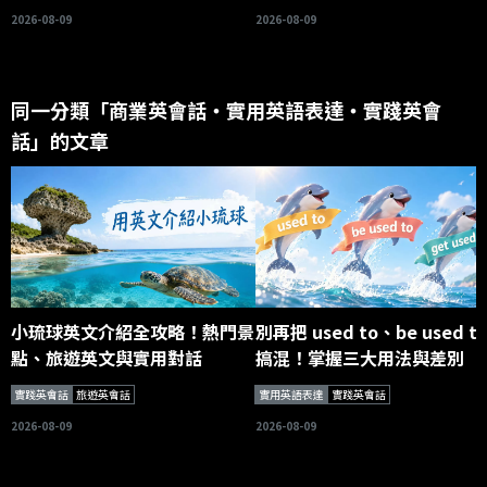
2026-08-09
2026-08-09
同一分類「商業英會話・實用英語表達・實踐英會
話」的文章
小琉球英文介紹全攻略！熱門景
別再把 used to、be used t
點、旅遊英文與實用對話
搞混！掌握三大用法與差別
實踐英會話
旅遊英會話
實用英語表達
實踐英會話
2026-08-09
2026-08-09