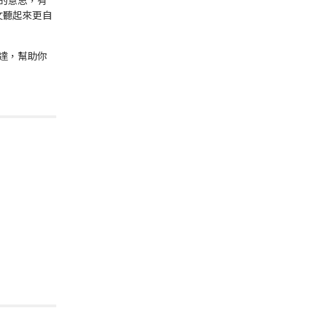
的意思，有
文聽起來更自
達
，幫助你