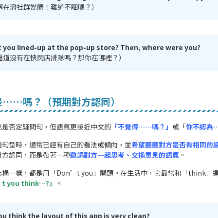
還在滑社群媒體！難道不睏嗎？）
you lined-up at the pop-up store? Then, where were you?
難道沒有在快閃店排隊嗎？那你在哪裡？）
是……嗎？（預期對方認同）
也是否定疑問句，但語氣更接近中文的
「不覺得……嗎？」
或「
你不認為
種句型時，通常已經有自己的看法或傾向，並
希望聽聽對方是否有相同的
對方認同，而是帶著一種
邀請對方一起思考、交換意見的語氣
。
構一樣，都是用「Don’t you」開頭。在生活中，它最常和「think」
t you think…?」
。
 think the layout of this app is very clean?