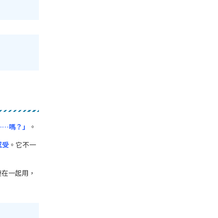
……嗎？」
。
感受
。它不一
連在一起用，