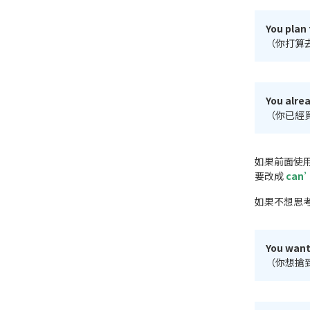
You plan
（你打算
You alre
（你已經
如果前面使
要改成
can’
如果不想思
You want
（你想搶