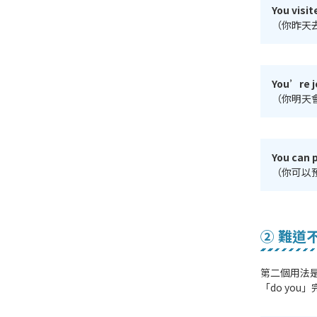
You visi
（你昨天
You’re j
（你明天
You can 
（你可以
② 難道
第二個用法
「do you