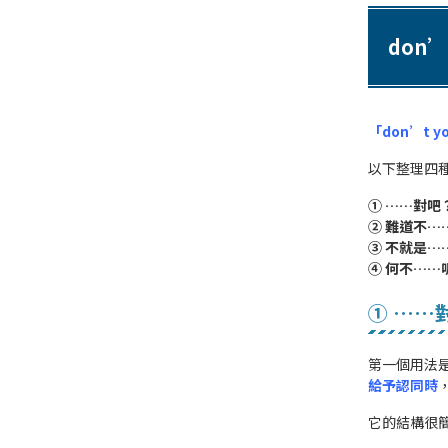
don’
「don’t y
以下整理四
① ……對
② 難道不
③ 不就是
④ 何不……
① ……
第一個用法
給予認同時
它的結構很