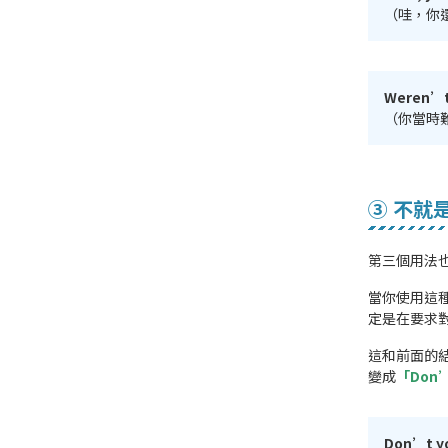
（哇，你
Weren’t 
（你當時
③ 不就
第三個用法
當你使用這
定是在要求
這和前面的結
變成
「Don’
Don’t you