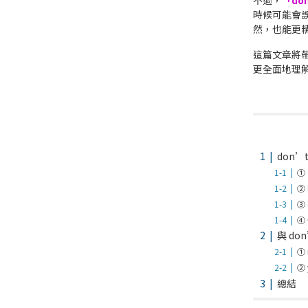
不過，
「do
時候可能會
然，也能更
這篇文章將
更全面地理
don’
①
②
③
④
與 do
① r
② 
總結