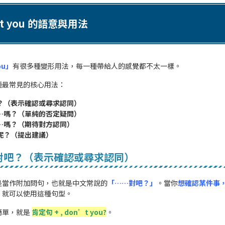
t you 的語意與用法
ou」
有很多種變形用法，每一種帶給人的感覺都不太一樣。
種最常見的核心用法：
吧？（表示確認或尋求認同）
……嗎？（單純的否定疑問）
……嗎？（期待對方認同）
呢？（提出建議）
對吧？（表示確認或尋求認同）
是當作附加問句，也就是中文常說的
「……對吧？」
。當你
想確認某件事
，就可以使用這種句型。
簡單，就是
肯定句 + , don’t you?
。