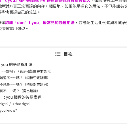
n’t you」在不同情境下所傳達的語氣其實差異很大
。如果沒有理解背後
誤解對方真正想表達的內容。相反地，如果能掌握它的用法，不但能讓英
精準地表達自己的想法。
帶你
認識「don’t you」最常見的幾種用法
，並搭配生活化例句與相關表
解這個實用句型。
目次
t you 的語意與用法
 ……對吧？（表示確認或尋求認同）
 難道不……嗎？（純粹否定疑問）
 不就是……嗎？（預期對方認同）
 何不……呢？（提出建議）
n’t you 相近的英語表達
ight? / Is that right?
you know?