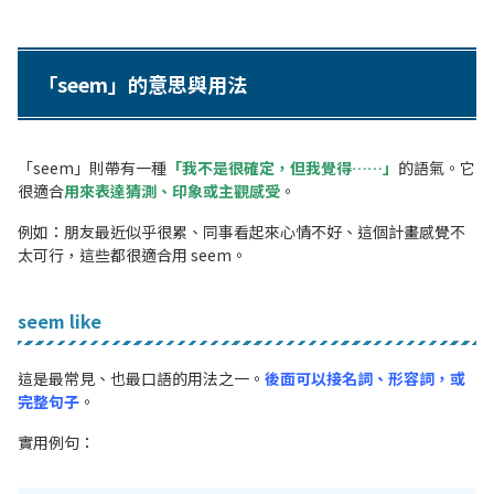
「seem」的意思與用法
「seem」則帶有一種
「我不是很確定，但我覺得……」
的語氣。
它
很適合
用來表達猜測、印象或主觀感受
。
例如：朋友最近似乎很累、同事看起來心情不好、這個計畫感覺不
太可行，這些都很適合用 seem。
seem like
這是最常見、也最口語的用法之一。
後面可以接名詞、形容詞，或
完整句子
。
實用例句：