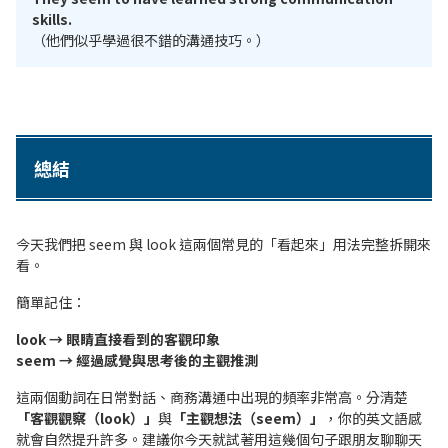
skills.
（他們似乎學過很不錯的溝通技巧。）
總結
今天我們把 seem 與 look 這兩個常見的「看起來」用法完整拆開來
看。
簡單記住：
look → 眼睛直接看到的客觀印象
seem → 經過感覺與思考後的主觀推測
這兩個動詞在日常對話、商務溝通中出現的頻率非常高。分清楚
「客觀觀察（look）」
與
「主觀想法（seem）」
，你的英文語感
就會自然提升許多。建議你今天就試著用這幾個句子跟朋友聊聊天