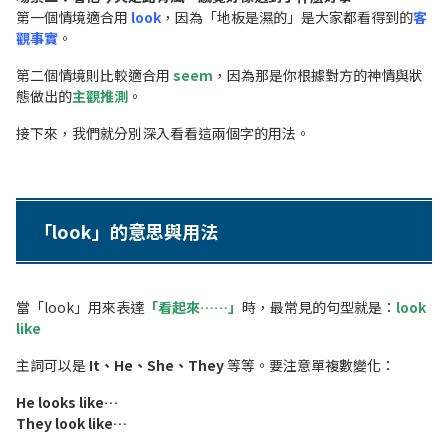
第一個情境適合用
look
，因為「地板是濕的」是大家都看得到的
客
觀事實
。
第二個情境則比較適合用
seem
，因為那是你根據對方的神情與狀
態做出的
主觀推測
。
接下來，我們就分別深入看看這兩個字的用法。
「look」的意思與用法
當「look」用來表達
「看起來……」
時，
最常見的句型就是：
look
like
主詞可以是
It、He、She、They
等等。要注意單複數變化：
He looks like…
They look like…