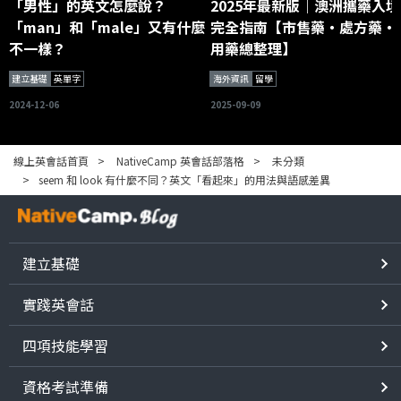
「男性」的英文怎麼說？
2025年最新版｜澳洲攜藥入境
「man」和「male」又有什麼
完全指南【市售藥・處方藥・
不一樣？
用藥總整理】
建立基礎
英單字
海外資訊
留學
2024-12-06
2025-09-09
線上英會話首頁
NativeCamp 英會話部落格
未分類
seem 和 look 有什麼不同？英文「看起來」的用法與語感差異
建立基礎
實踐英會話
四項技能學習
資格考試準備