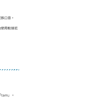
民族口音。
向使用較接近
tam」。