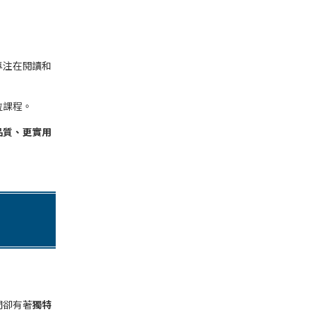
專注在閱讀和
位課程。
品質、更實用
們卻有著
獨特