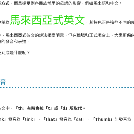
達方式
，而且還受到各民族常用的母語的影響，例如馬來語和中文。
馬來西亞式英文
被稱為
，其特色正是這些不同的
中，
馬來西亞式英文
的說法相當隨意，但在職場和正式場合上，大家更偏
語的發音和表達。
色到底是什麼呢？
音
英文中，
「th」有時會被「t」或「d」所取代
。
nk」
發音為「tink」，
「that」
發音為「dat」，
「Thumb」
則發音為「