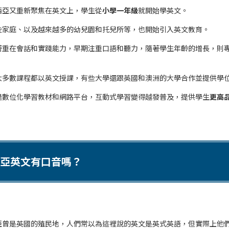
西亞又重新聚焦在英文上，學生從
小學一年級
就開始學英文。
些家庭、以及越來越多的幼兒園和托兒所等，也開始引入英文教育。
著重在會話和實踐能力，早期注重口語和聽力，隨著學生年齡的增長，則
大多數課程都以英文授課，有些大學還跟英國和澳洲的大學合作並提供學
過數位化學習教材和網路平台，互動式學習變得越發普及，提供學生
更高
。
亞英文有口音嗎？
亞曾是英國的殖民地，人們常以為這裡說的英文是英式英語，但實際上他