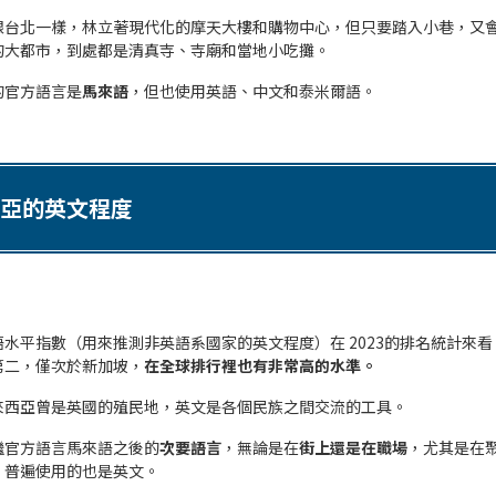
跟台北一樣，林立著現代化的摩天大樓和購物中心，但只要踏入小巷，又
的大都市，到處都是清真寺、寺廟和當地小吃攤。
的官方語言是
馬來語
，但也使用英語、中文和泰米爾語。
亞的英文程度
語水平指數
（用來推測非英語系國家的英文程度）在 2023的排名統計來
第二，僅次於新加坡，
在全球排行裡也有非常高的水準。
來西亞曾是英國的殖民地，英文是各個民族之間交流的工具。
繼官方語言馬來語之後的
次要語言
，無論是在
街上還是在職場
，尤其是在
，普遍使用的也是英文。