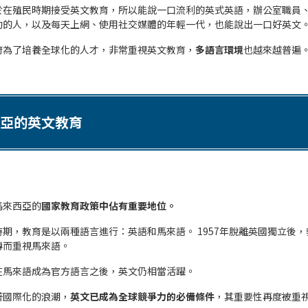
於在殖民時期接受英文教育，所以能說一口流利的英式英語，辦公室職員
動的人，以及每天上網、使用社交媒體的年輕一代，也能說出一口好英文
府為了培養全球化的人才，非常重視英文教育，
多語言環境
也越來越普遍
亞的英文教育
馬來西亞的
國家教育政策中佔有重要地位。
期，教育是以兩種語言進行：英語和馬來語。 1957年脫離英國獨立後
轉而重視馬來語。
在馬來語成為官方語言之後，英文仍相當活躍。
著國際化的浪潮，
英文已成為全球競爭力的必備條件
，其重要性再度被重