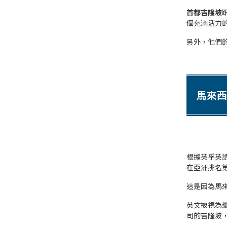
首都吉隆坡
個充滿活力
另外，他們
馬來西
根據
英孚英
在亞洲排名
這是因為馬
英文被視為
司的吉隆坡