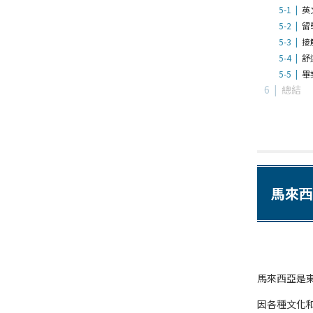
英
留
接
舒
畢
總結
馬來西
馬來西亞是
因各種文化