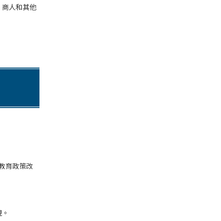
、商人和其他
。
。
，教育政策改
視。