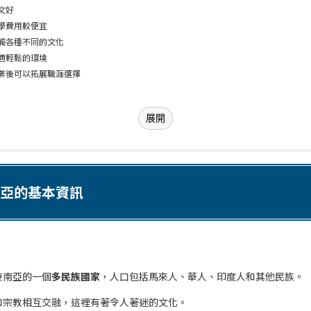
文好
學費用較便宜
觸各種不同的文化
適輕鬆的環境
業後可以拓展職涯選擇
展開
亞的基本資訊
東南亞的一個
多民族國家
，人口包括馬來人、華人、印度人和其他民族。
和宗教相互交融，這裡有著令人著迷的文化。