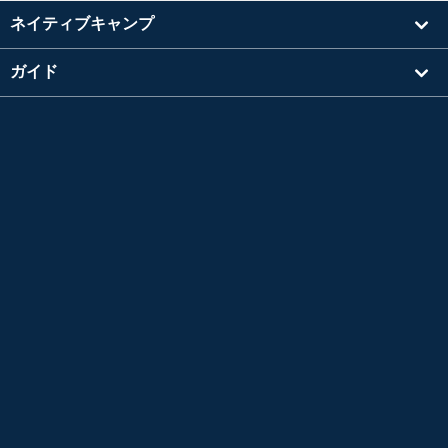
ネイティブキャンプ
ガイド
学習
講師を探す
その他
会社情報
英検®は、公益財団法人 日本英語検定協会の登録商標です。
このコンテンツは、公益財団法人 日本英語検定協会の承認や推奨、その他の検討を受けた
ものではありません。
TOEIC®L&R TEST はエデュケーショナル テスティング サービス (ETS) の登録商標です。