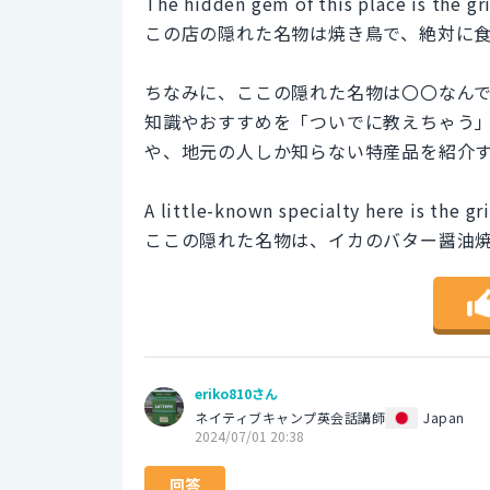
The hidden gem of this place is the gr
この店の隠れた名物は焼き鳥で、絶対に
ちなみに、ここの隠れた名物は〇〇なん
知識やおすすめを「ついでに教えちゃう
や、地元の人しか知らない特産品を紹介
A little-known specialty here is the gr
ここの隠れた名物は、イカのバター醤油
eriko810さん
ネイティブキャンプ英会話講師
Japan
2024/07/01 20:38
回答