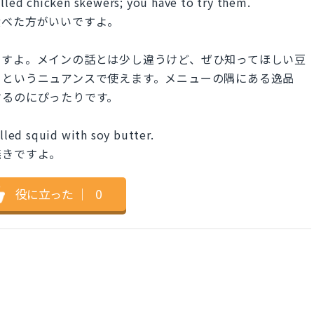
illed chicken skewers; you have to try them.
食べた方がいいですよ。
ですよ。メインの話とは少し違うけど、ぜひ知ってほしい豆
」というニュアンスで使えます。メニューの隅にある逸品
するのにぴったりです。
illed squid with soy butter.
焼きですよ。
役に立った
｜
0