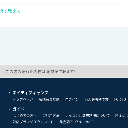
語で教えて!
この店の隠れた名物は を英語で教えて!
ネイティブキャンプ
トップページ
新規会員登録
ログイン
再入会希望の方
FOR TU
ガイド
はじめての方へ
ご利用方法
レッスン回数無制限について
料金に
対応ブラウザダウンロード
英会話アプリについて