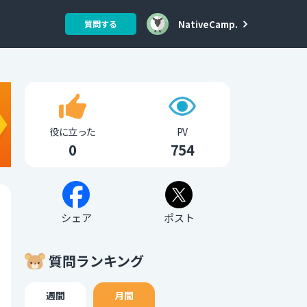
NativeCamp.
質問する
役に立った
PV
0
754
シェア
ポスト
質問ランキング
週間
月間