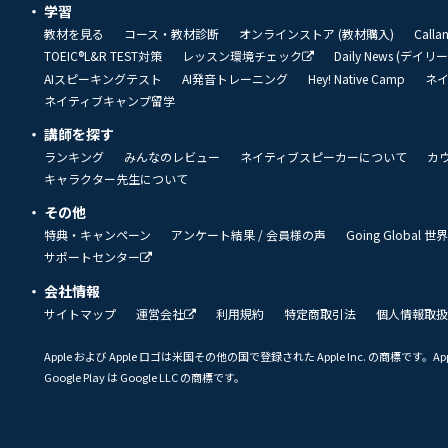
学習
教材を見る
コース・教材診断
オンラインストア (教材購入)
Call
TOEIC®L&R TEST対策
レッスン環境チェック
Daily News (デイ
AIスピーキングテスト
AI発音トレーニング
Hey! Native Camp
ネ
ネイティブキャンプ留学
講師を探す
ランキング
みんなのレビュー
ネイティブスピーカーについて
カ
キャラクター先生について
その他
特典・キャンペーン
アンケート結果 / 会員様の声
Going Global
サポートセンター
会社情報
サイトマップ
運営会社
利用規約
特定商取引法
個人情報取扱
Apple および Apple ロゴは米国その他の国で登録された Apple Inc. の商標です。App 
Google Play は Google LLC の商標です。