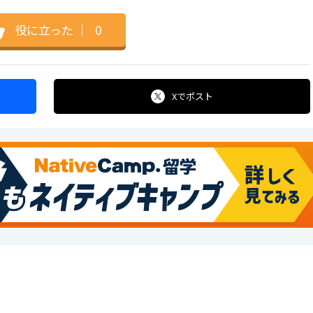
役に立った
｜
0
Xで
ポスト