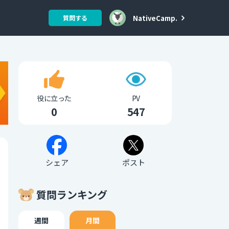
NativeCamp.
質問する
役に立った
PV
0
547
シェア
ポスト
質問ランキング
週間
月間