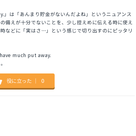
put away.」は「あんまり貯金がないんだよね」というニュアンス
時の備えが十分でないことを、少し控えめに伝える時に使え
た時などに「実はさ…」という感じで切り出すのにピッタリ
t have much put away.
さ。
役に立った
｜
0