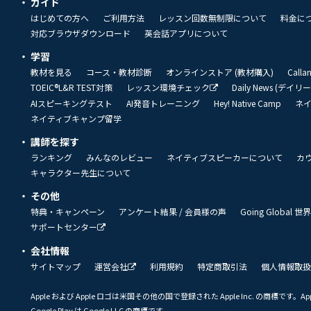
ガイド
はじめての方へ
ご利用方法
レッスン回数無制限について
料金に
対応ブラウザダウンロード
英会話アプリについて
学習
教材を見る
コース・教材診断
オンラインストア (教材購入)
Call
TOEIC®L&R TEST対策
レッスン環境チェック
Daily News (デイ
AIスピーキングテスト
AI発音トレーニング
Hey! Native Camp
ネ
ネイティブキャンプ留学
講師を探す
ランキング
みんなのレビュー
ネイティブスピーカーについて
カ
キャラクター先生について
その他
特典・キャンペーン
アンケート結果 / 会員様の声
Going Global
サポートセンター
会社情報
サイトマップ
運営会社
利用規約
特定商取引法
個人情報取扱
Apple および Apple ロゴは米国その他の国で登録された Apple Inc. の商標です。App 
Google Play は Google LLC の商標です。