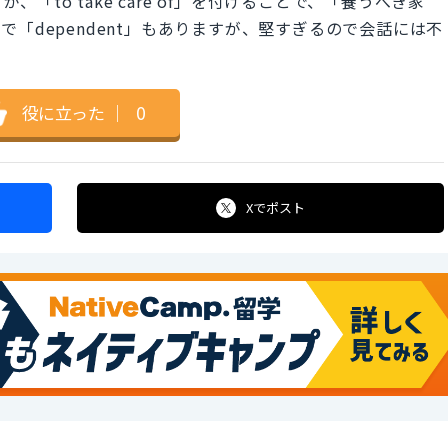
、「to take care of」を付けることで、「養うべき家
「dependent」もありますが、堅すぎるので会話には不
役に立った
｜
0
Xで
ポスト