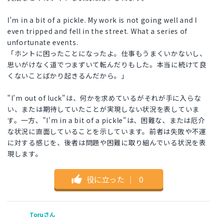
I'm in a bit of a pickle. My work is not going well and I
even tripped and fell in the street. What a series of
unfortunate events.
「ホントに困ったことになったよ。仕事もうまくいかないし、
思いがけなく道でつまずいて転んだりもした。本当に続けて良
くないことばかり起きるんだから。」
"I'm out of luck"は、何かを求めているがそれが手に入らな
い、または期待していたことが実現しない状況を表していま
す。一方、"I'm in a bit of a pickle"は、困難な、または厄介
な状況に直面していることを示しています。前者は失敗や不運
に対する感じを、後者は問題や困難に取り組んでいる状況を表
現します。
役に立った
｜
0
Toruさん