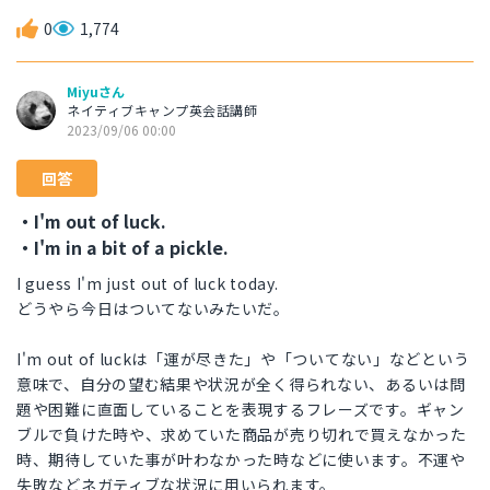
0
1,774
Miyuさん
ネイティブキャンプ英会話講師
2023/09/06 00:00
回答
・I'm out of luck.
・I'm in a bit of a pickle.
I guess I'm just out of luck today.
どうやら今日はついてないみたいだ。
I'm out of luckは「運が尽きた」や「ついてない」などという
意味で、自分の望む結果や状況が全く得られない、あるいは問
題や困難に直面していることを表現するフレーズです。ギャン
ブルで負けた時や、求めていた商品が売り切れで買えなかった
時、期待していた事が叶わなかった時などに使います。不運や
失敗などネガティブな状況に用いられます。