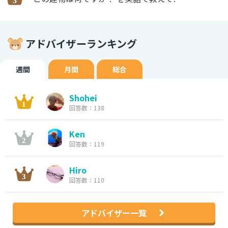
アドバイザーランキング
週間
月間
総合
Shohei
回答数：138
Ken
回答数：119
Hiro
回答数：110
アドバイザー一覧