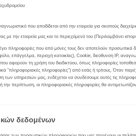
ταχυδρομείου
αγνωριστικό που αποδίδεται από την εταιρεία για σκοπούς διαχείρι
ας με την εταιρεία μας και το περιεχόμενό του (Περιλαμβάνει ιστο
λλέγει πληροφορίες που από μόνες τους δεν αποτελούν προσωπικά
 φύλο, επάγγελμα, περιοχή κατοικίας), Cookie, διεύθυνση IP, αναγ
που αφορούν τη χρήση του διαδικτύου, όπως πληροφορίες τοποθεσί
λικά "πληροφοριακές πληροφορίες") από εσάς ή τρίτους. Όταν παρ
ήση των υπηρεσιών μας, ενδέχεται να συνδέσουμε αυτές τις πληροφ
ή την περίπτωση, οι πληροφοριακές πληροφορίες θα αντιμετωπίζο
κών δεδομένων
 χρήσης των προσωπικών πληροφοριών που μας παρέχουν οι πελάτες 