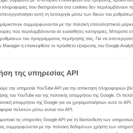
οι πληροφορίες που διατηρούνται στα cookies δεν περιλαμβάνουν 
απενεργοποιήσει αυτή τη λειτουργία μέσω των δικών του ρυθμίσεω
 μάρκετινγκ συμμορφώνονται με την πολιτική επαναληπτικού μάρκε
φορίες που περιλαμβάνονται σε ευαίσθητες κατηγορίες. Μπορείτε 
 ρυθμίσεων του προγράμματος περιήγησής σας. Για να απενεργοποι
s Manager ή επισκεφθείτε το πρόσθετο εξαίρεσης του Google Analyt
ρήση της υπηρεσίας API
ιούμε την υπηρεσία YouTube API για την απόκτηση πληροφοριών βί
σης του YouTube και της πολιτικής απορρήτου της Google. Οι πελ
λιτική απορρήτου της Google για να χρησιμοποιήσουν αυτό το API.
οφορία πελατών μέσω αυτού του API.
ιμοποιεί τις υπηρεσίες Google API για τη διασύνδεση των υπηρεσιώ
 μας συμμορφώνεται με την πολιτική δεδομένων χρήστη των υπηρεσ