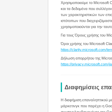
Χρησιμοποιούμε το Microsoft C
και τα δεδομένα που συλλέγον
των χαρακτηριστικών των επισ
ιστότοπων που διαχειριζόμαστ
χρησιμοποιούνται για την ταυ
Για τους Όρους χρήσης του Micr
Όροι χρήσης του Microsoft Clar
https://clarity.microsoft.com/te
Δήλωση απορρήτου της Micros
https://privacy.microsoft.com/j
Διαφημίσεις επα
Η διαφήμιση επαναληπτικού μά
μάρκετινγκ που παρέχει η Goog
συμπεριλαμβανομένης της Goo