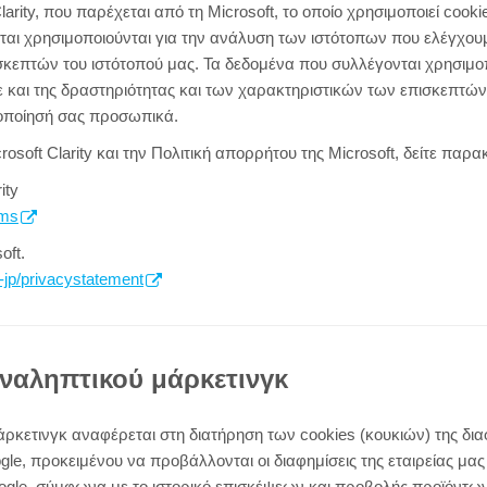
larity, που παρέχεται από τη Microsoft, το οποίο χρησιμοποιεί coo
ται χρησιμοποιούνται για την ανάλυση των ιστότοπων που ελέγχουμ
κεπτών του ιστότοπού μας. Τα δεδομένα που συλλέγονται χρησιμοπ
ε και της δραστηριότητας και των χαρακτηριστικών των επισκεπτών
τοποίησή σας προσωπικά.
osoft Clarity και την Πολιτική απορρήτου της Microsoft, δείτε παρα
ity
rms
oft.
a-jp/privacystatement
ναληπτικού μάρκετινγκ
ρκετινγκ αναφέρεται στη διατήρηση των cookies (κουκιών) της δι
le, προκειμένου να προβάλλονται οι διαφημίσεις της εταιρείας μας
gle, σύμφωνα με το ιστορικό επισκέψεων και προβολής προϊόντων