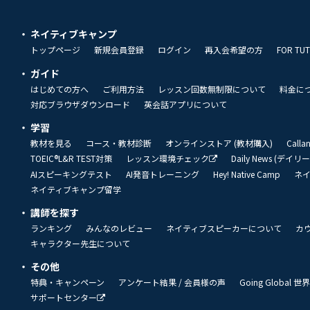
ネイティブキャンプ
トップページ
新規会員登録
ログイン
再入会希望の方
FOR TU
ガイド
はじめての方へ
ご利用方法
レッスン回数無制限について
料金に
対応ブラウザダウンロード
英会話アプリについて
学習
教材を見る
コース・教材診断
オンラインストア (教材購入)
Call
TOEIC®L&R TEST対策
レッスン環境チェック
Daily News (デイ
AIスピーキングテスト
AI発音トレーニング
Hey! Native Camp
ネ
ネイティブキャンプ留学
講師を探す
ランキング
みんなのレビュー
ネイティブスピーカーについて
カ
キャラクター先生について
その他
特典・キャンペーン
アンケート結果 / 会員様の声
Going Global
サポートセンター