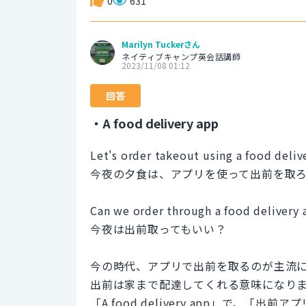
0
631
Marilyn Tuckerさん
ネイティブキャンプ英会話講師
2023/11/08 01:12
回答
・A food delivery app
Let's order takeout using a food delive
今夜の夕食は、アプリを使って出前を取
Can we order through a food delivery 
今夜は出前取ってもいい？
今の時代、アプリで出前を取るのが主流
出前は家まで配達してくれる意味になります
「A food delivery app」で、「