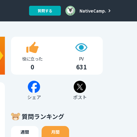
NativeCamp.
質問する
役に立った
PV
0
631
シェア
ポスト
質問ランキング
週間
月間