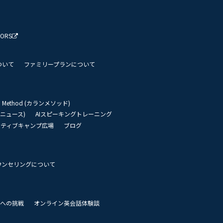
TORS
ついて
ファミリープランについて
an Method (カランメソッド)
リーニュース)
AIスピーキングトレーニング
イティブキャンプ広場
ブログ
ウンセリングについて
 世界への挑戦
オンライン英会話体験談