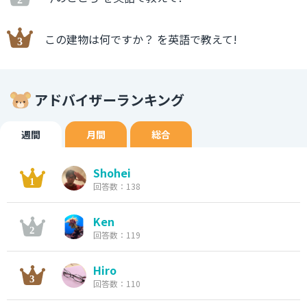
この建物は何ですか？ を英語で教えて!
アドバイザーランキング
週間
月間
総合
Shohei
回答数：138
Ken
回答数：119
Hiro
回答数：110