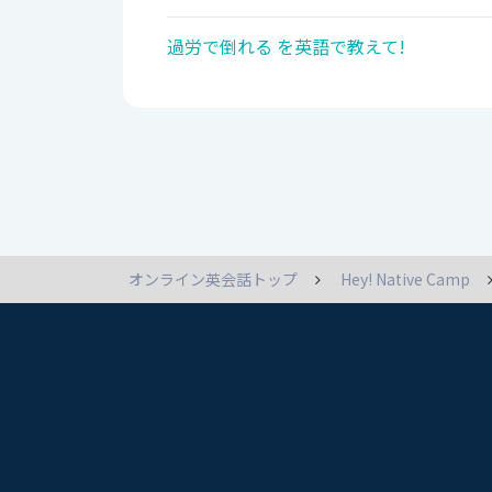
過労で倒れる を英語で教えて!
オンライン英会話トップ
Hey! Native Camp