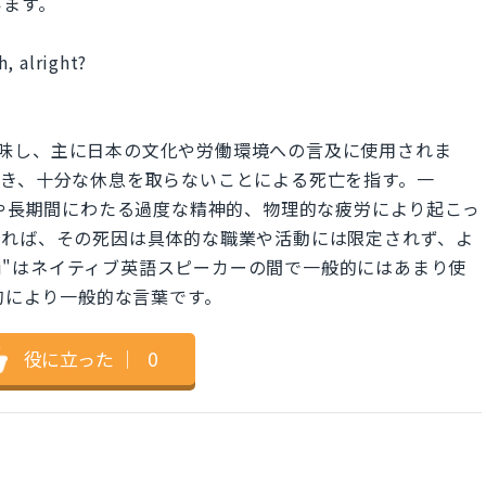
います。
, alright?
死を意味し、主に日本の文化や労働環境への言及に使用されま
働き、十分な休息を取らないことによる死亡を指す。一
ストレスや長期間にわたる過度な精神的、物理的な疲労により起こっ
えれば、その死因は具体的な職業や活動には限定されず、よ
shi"はネイティブ英語スピーカーの間で一般的にはあまり使
全体的により一般的な言葉です。
役に立った
｜
0