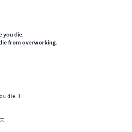
 you die.
die from overworking.
ou die. 】
丈夫