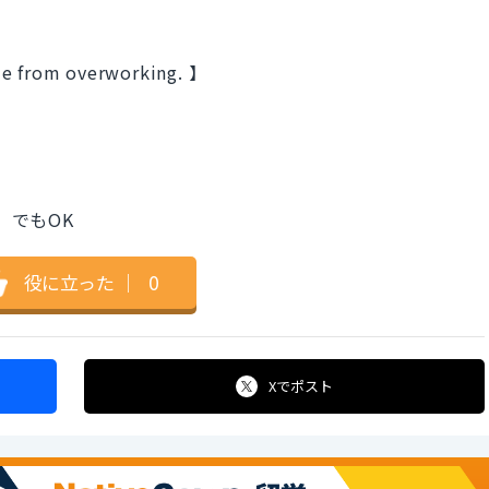
ie from overworking. 】
てね でもOK
役に立った
｜
0
Xで
ポスト