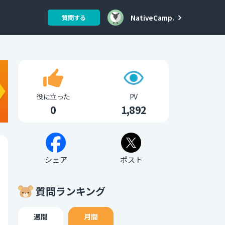
NativeCamp.
質問する
役に立った
PV
0
1,892
シェア
ポスト
質問ランキング
週間
月間