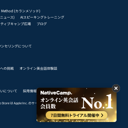
an Method (カランメソッド)
リーニュース)
AIスピーキングトレーニング
イティブキャンプ広場
ブログ
ウンセリングについて
 世界への挑戦
オンライン英会話体験談
いについて
採用情報
私達のビジョン
Store は Apple Inc. のサービスマークです。