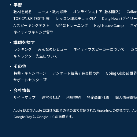
学習
教材を見る
コース・教材診断
オンラインストア (教材購入)
Call
TOEIC®L&R TEST対策
レッスン環境チェック
Daily News (デイ
AIスピーキングテスト
AI発音トレーニング
Hey! Native Camp
ネ
ネイティブキャンプ留学
講師を探す
ランキング
みんなのレビュー
ネイティブスピーカーについて
カ
キャラクター先生について
その他
特典・キャンペーン
アンケート結果 / 会員様の声
Going Global
サポートセンター
会社情報
サイトマップ
運営会社
利用規約
特定商取引法
個人情報取扱
Apple および Apple ロゴは米国その他の国で登録された Apple Inc. の商標です。App 
Google Play は Google LLC の商標です。