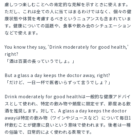
慮しつつ楽しむことへの肯定的な見解を示すときに使えます。
ただし、これは全ての人に当てはまるわけではなく、個々の健
康状態や体質を考慮するべきというニュアンスも含まれていま
す。健康についての話題や、食事や飲み会のシチュエーション
などで使えます。
You know they say, 'Drink moderately for good health,'
right?
「酒は百薬の長っていうでしょ。」
But a glass a day keeps the doctor away, right?
「だけど、一日一杯で医者いらずって言うでしょ？」
Drink moderately for good healthは一般的な健康アドバイ
スとして使われ、特定の飲み物や頻度に限定せず、節度ある飲
酒を推奨します。対して、A glass a day keeps the doctor
awayは特定の飲み物（ワインやジュースなど）について毎日1
杯飲むことが健康に良いという意味で使われます。後者は一種
の俗論で、日常的によく使われる表現です。