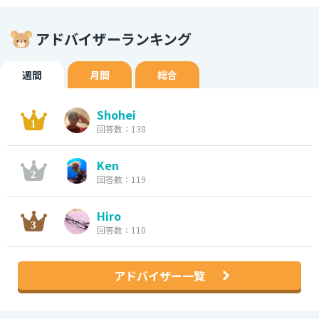
アドバイザーランキング
週間
月間
総合
Shohei
回答数：138
Ken
回答数：119
Hiro
回答数：110
アドバイザー一覧