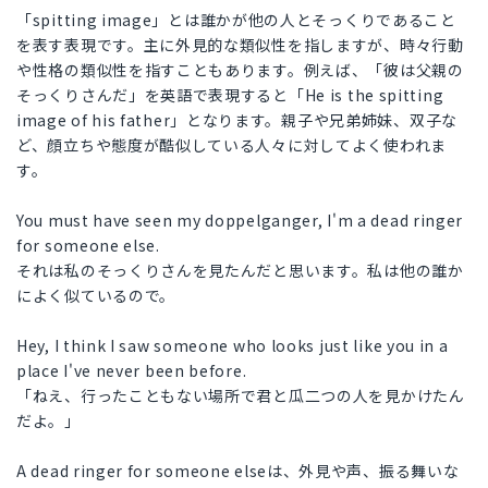
「spitting image」とは誰かが他の人とそっくりであること
を表す表現です。主に外見的な類似性を指しますが、時々行動
や性格の類似性を指すこともあります。例えば、「彼は父親の
そっくりさんだ」を英語で表現すると「He is the spitting
image of his father」となります。親子や兄弟姉妹、双子な
ど、顔立ちや態度が酷似している人々に対してよく使われま
す。
You must have seen my doppelganger, I'm a dead ringer
for someone else.
それは私のそっくりさんを見たんだと思います。私は他の誰か
によく似ているので。
Hey, I think I saw someone who looks just like you in a
place I've never been before.
「ねえ、行ったこともない場所で君と瓜二つの人を見かけたん
だよ。」
A dead ringer for someone elseは、外見や声、振る舞いな