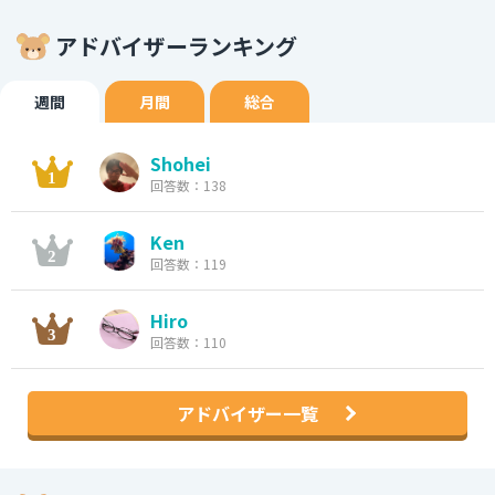
アドバイザーランキング
週間
月間
総合
Shohei
回答数：138
Ken
回答数：119
Hiro
回答数：110
アドバイザー一覧