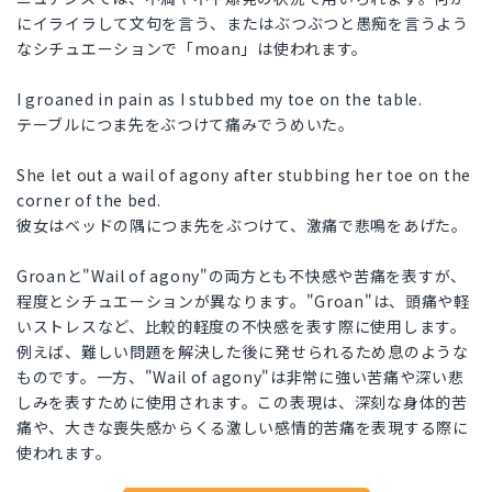
にイライラして文句を言う、またはぶつぶつと愚痴を言うよう
なシチュエーションで「moan」は使われます。
I groaned in pain as I stubbed my toe on the table.
テーブルにつま先をぶつけて痛みでうめいた。
She let out a wail of agony after stubbing her toe on the
corner of the bed.
彼女はベッドの隅につま先をぶつけて、激痛で悲鳴をあげた。
Groanと"Wail of agony"の両方とも不快感や苦痛を表すが、
程度とシチュエーションが異なります。"Groan"は、頭痛や軽
いストレスなど、比較的軽度の不快感を表す際に使用します。
例えば、難しい問題を解決した後に発せられるため息のような
ものです。一方、"Wail of agony"は非常に強い苦痛や深い悲
しみを表すために使用されます。この表現は、深刻な身体的苦
痛や、大きな喪失感からくる激しい感情的苦痛を表現する際に
使われます。