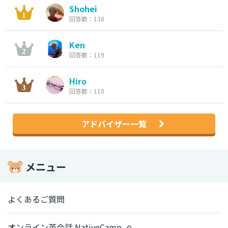
Shohei
回答数：138
Ken
回答数：119
Hiro
回答数：110
アドバイザー一覧
メニュー
よくあるご質問
オンライン英会話 NativeCamp. へ