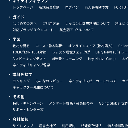
ネイティブキャンプ
トップページ
新規会員登録
ログイン
再入会希望の方
FOR TU
ガイド
はじめての方へ
ご利用方法
レッスン回数無制限について
料金に
対応ブラウザダウンロード
英会話アプリについて
学習
教材を見る
コース・教材診断
オンラインストア (教材購入)
Call
TOEIC®L&R TEST対策
レッスン環境チェック
Daily News (デイ
AIスピーキングテスト
AI発音トレーニング
Hey! Native Camp
ネ
ネイティブキャンプ留学
講師を探す
ランキング
みんなのレビュー
ネイティブスピーカーについて
カ
キャラクター先生について
その他
特典・キャンペーン
アンケート結果 / 会員様の声
Going Global
サポートセンター
会社情報
サイトマップ
運営会社
利用規約
特定商取引法
個人情報取扱