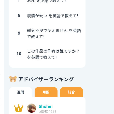
お札 を英語で教えて!
3
8
表情が硬い を英語で教えて!
0
磁気不良で使えません を英語
9
0
で教えて!
0
この作品の作者は誰ですか？
10
を英語で教えて!
7
アドバイザーランキング
0
週間
月間
総合
2
Shohei
0
回答数：138