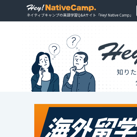
ネイティブキャンプの英語学習Q&Aサイト「Hey! Native Camp」