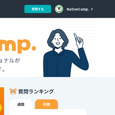
NativeCamp.
質問する
質問ランキング
週間
月間