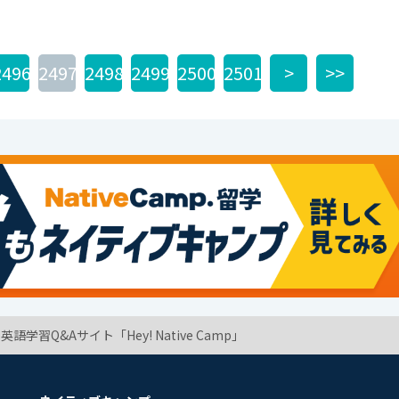
2496
2497
2498
2499
2500
2501
>
>>
学習Q&Aサイト「Hey! Native Camp」