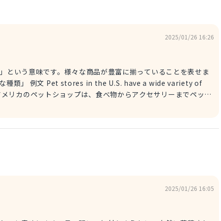
2025/01/26 16:26
 「幅広い種類の」という意味です。様々な商品が豊富に揃っていることを表せま
cessories. アメリカのペットショップは、食べ物からアクセサリーまでペット
election 「選択、選択
ト用品の品揃えが非常に豊富です。
2025/01/26 16:05