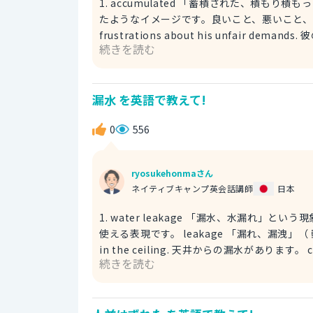
1. accumulated 「蓄積された、積
たようなイメージです。良いこと、悪いこと、どちらにも使用できます。 例文 I
frustrations about his unfair 
続きを読む
out 〜 「〜を発散する、ぶつける」 unfair
満、いらだち」 2. bottled-up 精神的なストレスなどが、「積もり積もった」ことを表現できます。文字通り、
ボトルの中に感情を閉じ込めているようなネ
漏水 を英語で教えて!
込めているようなニュアンスです。 例文 He has a lot of bottled-up anger towards his boss. 彼は上司に対
して積もり
0
556
ryosukehonmaさん
ネイティブキャンプ英会話講師
日本
1. water leakage 「漏水、水漏れ
使える表現です。 leakage 「漏れ、漏洩」（ 動詞 leak 「漏れる」の名詞形） 例文 There is water leakage
in the ceiling. 天井からの漏水があります。 ceiling 「天井」 2. the ceiling is leaking 「天井からの漏水」で
続きを読む
あれば、 water がなくてもこの表現で大丈夫です。 leaking 「漏れている」（ 動詞 leak 「
ing 形） 例文 The ceiling is leaking because of the heavy rain. 大雨のせいで天井から漏水している。
because of 〜 「〜のせいで、〜が原因で」 he