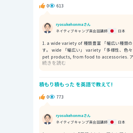
0
613
ryosukehonmaさん
ネイティブキャンプ英会話講師
日本
1. a wide variety of 種類豊富
す。 wide 「幅広い」 variety 「多様性、色々な種類」 例文 Pet stores in the U.S. have a wide variety of
pet products, from food to ac
続きを読む
商品の種類が豊富です。 2. a huge selection of 種類豊富 「非常に多くの選択肢がある」を意味します。
selection でショッピングに関連したイメージが出せます。 huge 「莫大な、でかい」 s
の幅」 例文 There's a huge selection of pet supplies in American pet stores compared to Japan. アメ
積もり積もった を英語で教えて!
リカのペットショップは、日本と比べてペッ
0
773
ryosukehonmaさん
ネイティブキャンプ英会話講師
日本