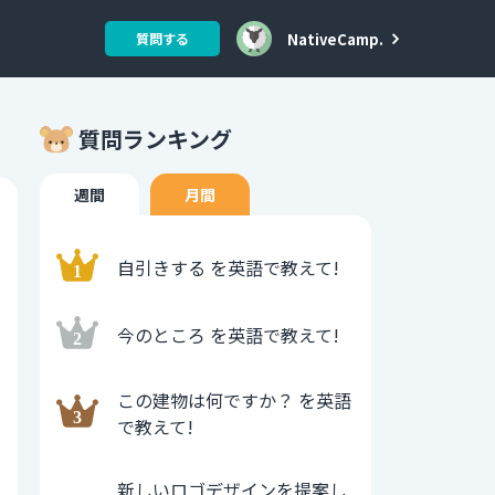
NativeCamp.
質問する
質問ランキング
週間
月間
自引きする を英語で教えて!
今のところ を英語で教えて!
この建物は何ですか？ を英語
で教えて!
新しいロゴデザインを提案し