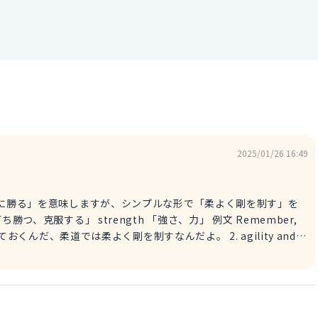
2025/01/26 16:49
gth 「技術は力に勝る」を意味しますが、シンプルな形で「柔よく剛を制す」を
 覚えておくんだ、柔道では柔よく剛を制すなんだよ。 2. agility and
l power 直訳で「敏捷性と技術が肉体的な力に勝つ」です。柔道における「柔
t physical power. 相手の体格を気にするな。敏捷性と技術が肉体的な力に勝