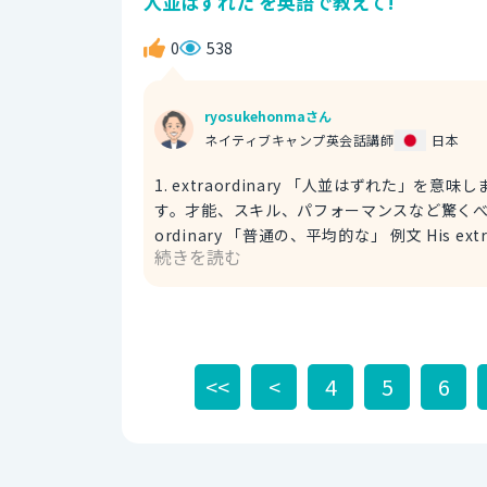
人並はずれた を英語で教えて!
0
538
ryosukehonmaさん
ネイティブキャンプ英会話講師
日本
1. extraordinary 「人並はずれた
す。才能、スキル、パフォーマンスなど驚くべき能力に対してよく
ordinary 「普通の、平均的な」 例文 His extraordinary performance in last night's game amazed
続きを読む
everyone. 昨夜の試合での彼の人並はずれたパフォーマンス
phenomenal 「並外れた、驚くべき」を表
す。「突然変異のようなすごさ」というニュア
例文 That was a phenomenal goal he
れたものだったよ！ score 「点数を取る」
<<
<
4
5
6