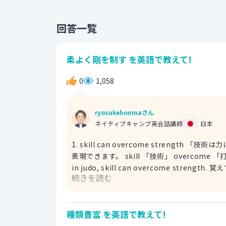
回答一覧
柔よく剛を制す を英語で教えて!
0
1,058
ryosukehonmaさん
ネイティブキャンプ英会話講師
日本
1. skill can overcome stren
表現できます。 skill 「技術」 overcome 「打ち勝つ、克服する」 strength 「強さ、力」 例文 Remember,
in judo, skill can overcome strength.
続きを読む
technique can defeat physica
よく剛を制す」をより具体的に表します。 agility 「敏捷性、機敏さ」 technique 「技術」 defeat 「打ち負か
す、破る」 physical 「肉体的な、物理的な」 例文 Don't worry about your opponent's size. Remember,
種類豊富 を英語で教えて!
agility and technique can defea
ることを忘れるな。 opponent 「相手、敵」