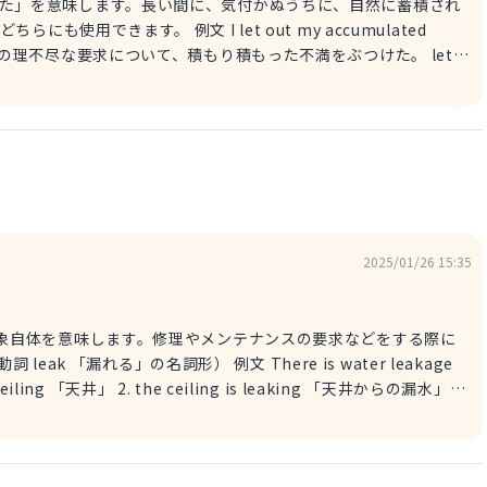
もり積もった」を意味します。長い間に、気付かぬうちに、自然に蓄積され
 let out my accumulated
demands. 彼の理不尽な要求について、積もり積もった不満をぶつけた。 let
 「不公平な、理不尽な」 frustration 「フラストレーション、不
ガティブなフレーズです。本当は発散させたいけど、無理やり閉じ
積もった怒りを抱えている。 anger 「怒り」 towards 〜 「〜の方へ、〜に対して」
2025/01/26 15:35
」という現象自体を意味します。修理やメンテナンスの要求などをする際に
漏れる」の動名詞
avy rain 「大雨」