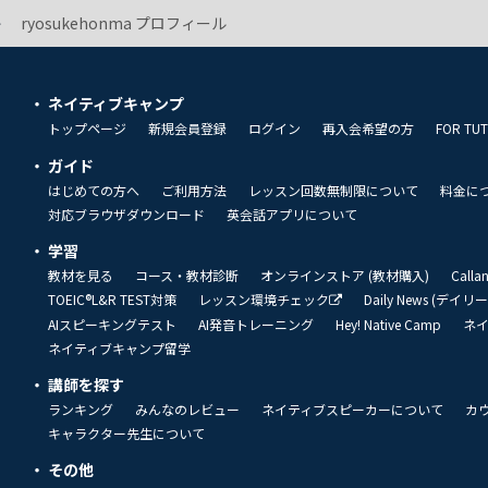
ryosukehonma プロフィール
ネイティブキャンプ
トップページ
新規会員登録
ログイン
再入会希望の方
FOR TU
ガイド
はじめての方へ
ご利用方法
レッスン回数無制限について
料金に
対応ブラウザダウンロード
英会話アプリについて
学習
教材を見る
コース・教材診断
オンラインストア (教材購入)
Call
TOEIC®L&R TEST対策
レッスン環境チェック
Daily News (デイ
AIスピーキングテスト
AI発音トレーニング
Hey! Native Camp
ネ
ネイティブキャンプ留学
講師を探す
ランキング
みんなのレビュー
ネイティブスピーカーについて
カ
キャラクター先生について
その他