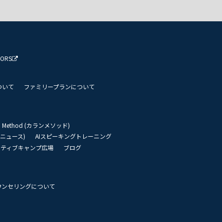
TORS
ついて
ファミリープランについて
an Method (カランメソッド)
リーニュース)
AIスピーキングトレーニング
イティブキャンプ広場
ブログ
ウンセリングについて