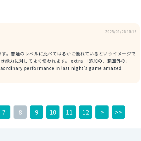
2025/01/26 15:19
」を意味します。普通のレベルに比べてはるかに優れているというイメージで
使われます。 extra 「追加の、範囲外の」
に、誰もが驚いた。 amaze 「驚かせる」 2.
します。 名詞 phenomenon 「驚くべき事象、現象」の形容詞形で
ンスで、スポーツやエンターテインメントの分野で好まれrます。
 scored in the last minutes! 彼が試合の最後に決めたゴールは人並外
7
8
9
10
11
12
>
>>