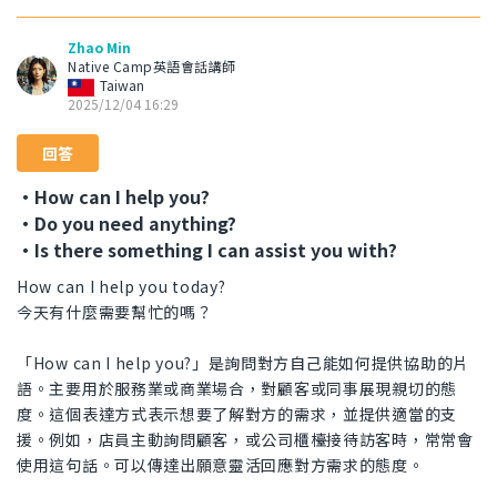
Zhao Min
Native Camp英語會話講師
Taiwan
2025/12/04 16:29
回答
・How can I help you?
・Do you need anything?
・Is there something I can assist you with?
How can I help you today?
今天有什麼需要幫忙的嗎？
「How can I help you?」是詢問對方自己能如何提供協助的片
語。主要用於服務業或商業場合，對顧客或同事展現親切的態
度。這個表達方式表示想要了解對方的需求，並提供適當的支
援。例如，店員主動詢問顧客，或公司櫃檯接待訪客時，常常會
使用這句話。可以傳達出願意靈活回應對方需求的態度。