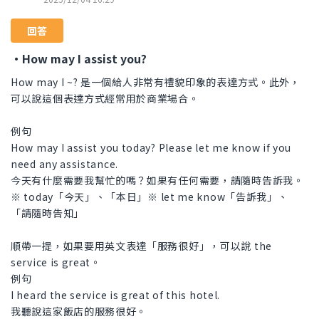
回答
・How may I assist you?
How may I ~? 是一個給人非常有禮貌印象的表達方式。此外，
可以說這個表達方式經常用於商業場合。
例句
How may I assist you today? Please let me know if you
need any assistance.
今天有什麼需要我幫忙的嗎？如果有任何需要，請隨時告訴我。
※ today「今天」、「本日」※ let me know「告訴我」、
「請隨時告知」
順帶一提，如果要用英文表達「服務很好」，可以說 the
service is great。
例句
I heard the service is great of this hotel.
我聽說這家飯店的服務很好。