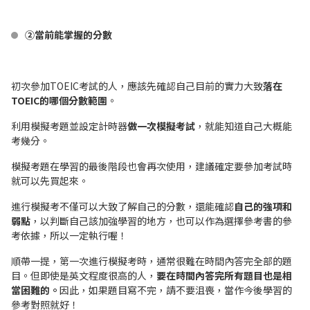
②當前能掌握的分數
初次參加TOEIC考試的人，應該先確認自己目前的實力大致
落在
TOEIC的哪個分數範圍
。
利用模擬考題並設定計時器
做一次模擬考試
，就能知道自己大概能
考幾分。
模擬考題在學習的最後階段也會再次使用，建議確定要參加考試時
就可以先買起來。
進行模擬考不僅可以大致了解自己的分數，還能確認
自己的強項和
弱點
，以判斷自己該加強學習的地方，也可以作為選擇參考書的參
考依據，所以一定執行喔！
順帶一提，第一次進行模擬考時，通常很難在時間內答完全部的題
目。但即使是英文程度很高的人，
要在時間內答完所有題目也是相
當困難的。
因此，如果題目寫不完，請不要沮喪，當作今後學習的
參考對照就好！