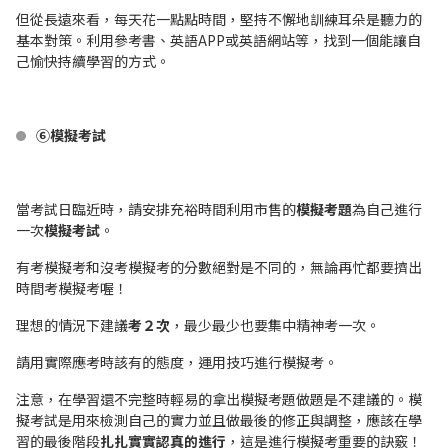
但從長遠來看，每天花一點點時間，堅持不懈地訓練耳朵是聽力的
基本對策。利用參考書、英語APP或英語網站等，找到一個能讓自
己愉快持續學習的方式。
⑥模擬考試
當考試日臨近時，請安排充裕時間利用市售的
模擬考題
為自己進行
一次
模擬考試
。
有考模擬考和沒考模擬考的分數絕對是不同的，無論再忙都要擠出
時間考模擬考喔！
理想的情況下建議
考２次
，最少最少也要集中精神考一次。
請用實際應考時該有的態度，運用技巧進行模擬考。
注意，在學習還不完整時輕易的拿出模擬考題做題是不建議的。模
擬考試是用來檢測自己的實力並且做最後的修正與調整，應該在學
習的最後階段
扎扎實實認真的進行
，這是進行模擬考重要的訣竅！