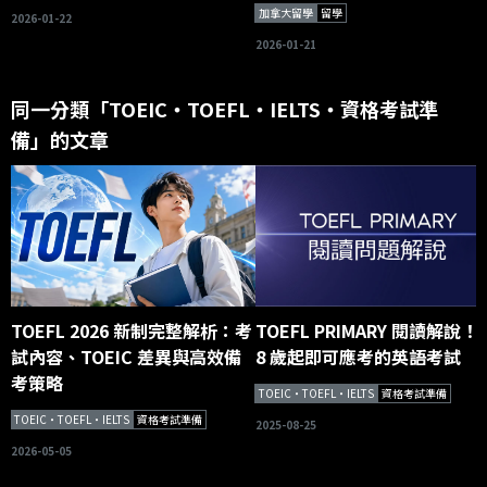
加拿大留學
留學
2026-01-22
2026-01-21
同一分類「TOEIC・TOEFL・IELTS・資格考試準
備」的文章
TOEFL 2026 新制完整解析：考
TOEFL PRIMARY 閱讀解說！
試內容、TOEIC 差異與高效備
8 歲起即可應考的英語考試
考策略
TOEIC・TOEFL・IELTS
資格考試準備
TOEIC・TOEFL・IELTS
資格考試準備
2025-08-25
2026-05-05