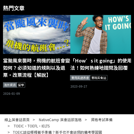
熱門文章
當颱風來襲時，飛機的航班會變
「How’s it going」的使用
如何？必須知道的規則以及退
法！如何熟練地提問及回覆
票・改票流程【解說】
實用英語表達
實踐英會話
海外資訊
留學
2023-09-27
2026-01-09
線上英會話首頁
NativeCamp 英會話部落格
資格考試準備
TOEIC・TOEFL・IELTS
TOEIC該從哪裡著手準備？新手也不會迷惘的備考學習圖