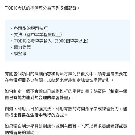
TOEIC考試的準備可分為下列
５個部分
。
・各題型的解題技巧
・文法（國中畢業程度以上）
・TOEIC必考單字輸入（3000個單字以上）
・聽力對策
・模擬考
有關各個項目的詳細內容和對策將詳列於後文中。請考量每天要花
在每個項目多少時間，加總起來就能制定綜合性學習計劃。
如何制定一個不會讓自己感到挫折的學習計畫？訣竅是
「制定一個
自己有能力達到的合理的學習計畫」
。
例如，利用六日加強文法、利用零散的時間背單字或練習聽力，儘
量找出
容易在生活中執行的方式
。
如果獨自制定學習計劃讓你感到有困難，也可以尋求
英語老師或英
語補習班
的幫助。