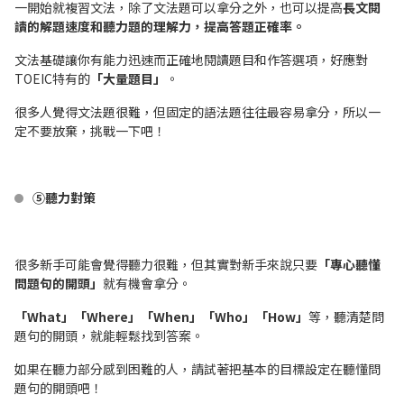
一開始就複習文法，除了文法題可以拿分之外，也可以提高
長文閱
讀的解題速度和聽力題的理解力，提高答題正確率。
文法基礎讓你有能力迅速而正確地閱讀題目和作答選項，好應對
TOEIC特有的
「大量題目」
。
很多人覺得文法題很難
，但固定的語法題往往最容易拿分，所以一
定不要放棄，挑戰一下吧！
⑤聽力對策
很多新手可能會覺得聽力很難，但其實對新手來說只要
「專心聽懂
問題句的開頭」
就有機會拿分。
「What」「Where」「When」「Who」「How」
等，聽清楚問
題句的開頭，就能輕鬆找到答案。
如果在聽力部分感到困難的人，請試著把基本的目標設定在聽懂問
題句的開頭吧！