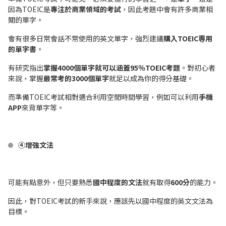
因為TOEIC是
專注於商業領域的考試
，因此考題中會有許多商業相
關的單字。
會有很多日常會話不常使用的英文單字，強烈建議
購入TOEIC専用
的單字書
。
有研究指出
掌握4000個單字就可以涵蓋95％TOEIC考題
。對初心者
來說，掌握
最常考的3000個單字
就足以成為你的得分基礎。
而準備TOEIC考試相對適合利用空閒時間學習，例如可以利用
手機
APP
來背單字等。
④增強文法
可能有點意外，但只要熟悉
國中程度的文法
就有取得
600分
的能力。
因此，對TOEIC考試的新手來說，應該先以國中程度的英文文法為
目標。