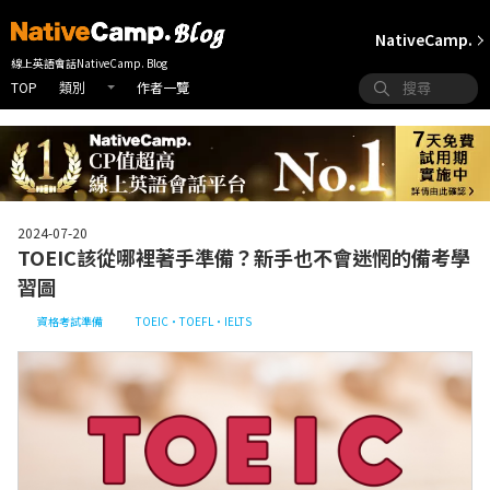
NativeCamp.
線上英語會話NativeCamp. Blog
TOP
作者一覽
類別
2024-07-20
TOEIC該從哪裡著手準備？新手也不會迷惘的備考學
習圖
資格考試準備
TOEIC・TOEFL・IELTS