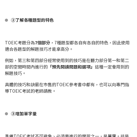
②了解各種題型的特色
TOEIC考題分為
7個部分
，7種題型都各自有各自的特色，因此使用
適合各題型的解題技巧才能拿高分。
例如，第三和第四部分經常使用到的技巧是在聽力部分第一和第二
部的空閒時間內進行的
「預先閱讀問題和選項」
這種一定會用到的
解題技巧。
具體的技巧和訣竅在市售的TOEIC參考書中都有，也可以向專門指
導TOEIC考試的老師請教。
③增加單字量
準備TOEIC考試不可避免、必須要進行的學習之一，是
單字
。這是