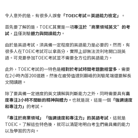
令人意外的是，有很多人誤會
「TOEIC考試＝英語能力檢定」
。
首先要了解的是，TOEIC其實是一項
專注於“商業領域英文”的考
試
，且僅測驗
聽力與閱讀能力
。
由於是英語考試，須具備一定程度的英語能力是必要的。然而，有
很多人在TOEIC考試可以拿高分，實際上卻無法流利地開口說英
語。可見要參加TOEIC考試並不需要全方位的英語能力。
此外，TOEIC考試的一特色是
相對於考試時間考題數相當多
，需要
在2小時內答200道題，然後在疲勞值達到巔峰的測驗尾端還要解長
文閱讀題。
除了要具備一定速度的英文讀解與判斷能力之外，同時需要具有
高
度專注2小時不間斷的精神與體力。
也就是說，這是一個
「強調速度
和專注力」
的考試。
「專注於商業領域」「強調速度和專注力」的英語考試
，這就是
TOEIC。了解這些特色後，就可以清楚地明白考生們需具備的能力
以及學習的方向。