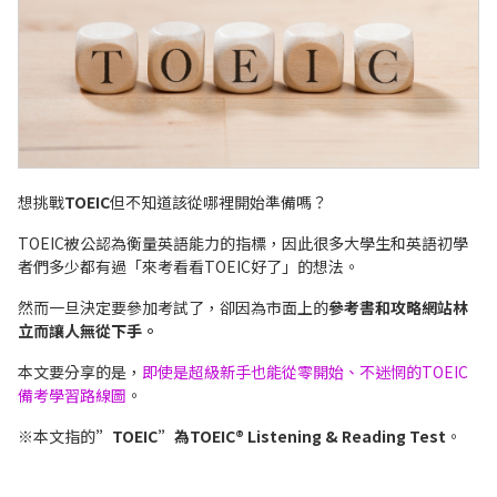
想挑戰
TOEIC
但不知道該從哪裡開始準備嗎？
TOEIC被公認為衡量英語能力的指標，因此很多大學生和英語初學
者們多少都有過「來考看看TOEIC好了」的想法。
然而一旦決定要參加考試了，卻因為市面上的
參考書和攻略網站林
立而讓人無從下手。
本文要分享的是，
即使是
超級新手也能從零開始、不迷惘的TOEIC
備考學習路線圖
。
※本文指的
”TOEIC”為TOEIC® Listening & Reading Test
。