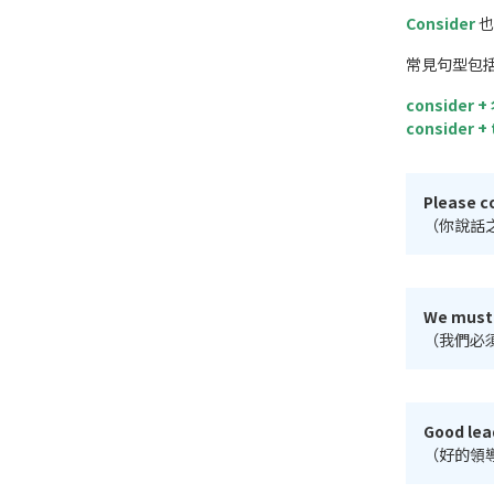
Consider
也
常見句型包
consider 
consider +
Please c
（你說話
We must c
（我們必
Good lea
（好的領