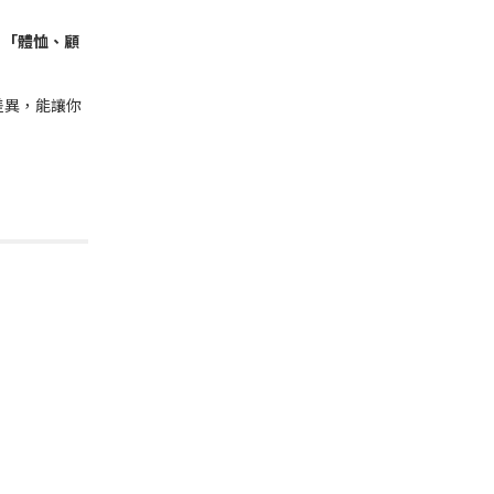
、
「體恤、顧
差異，能讓你