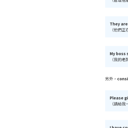
（管理階
They are
（他們正
My boss 
（我的老
另外，
cons
Please g
（請給我
I have c