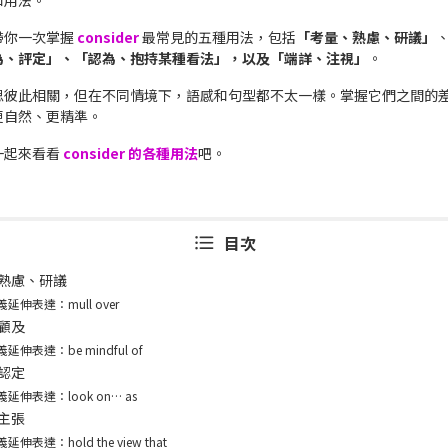
和用法。
帶你一次掌握
consider
最常見的五種用法，包括
「考量、熟慮、研議」
為、評定」、「認為、抱持某種看法」，以及「端詳、注視」
。
思彼此相關，但在不同情境下，語感和句型都不太一樣。掌握它們之間的
更自然、更精準。
一起來看看
consider 的各種用法
吧。
目次
熟慮、研議
義延伸表達：mull over
顧及
延伸表達：be mindful of
認定
義延伸表達：look on… as
主張
延伸表達：hold the view that