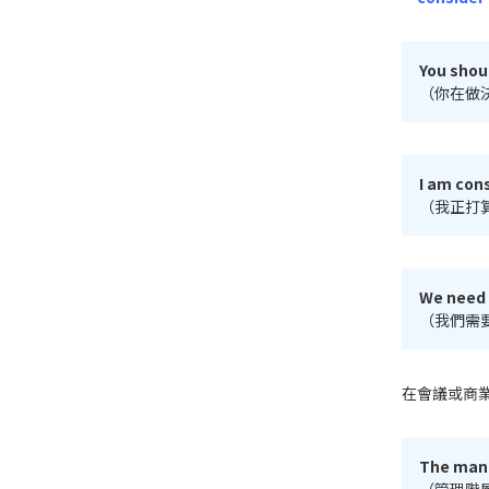
You shou
（你在做
I am con
（我正打
We need 
（我們需
在會議或商
The mana