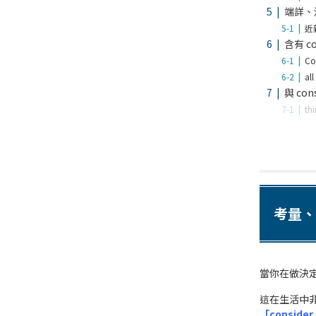
端詳、
近
含有 c
Co
al
與 co
th
考量、
當你在做決
這在生活中
「conside