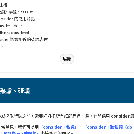
注視
義延伸表達：gaze at
onsider 的常用片語
nsider it done.
l things considered
nsider 語意相近的英語表達
ink
展開
熟慮、研議
定或採取行動之前，需要好好把所有細節想過一遍，這時候用
consider
最
非常常見。我們可以用
「consider + 名詞」、「consider + 動名詞（do
r + 開頭為 wh 的問句」
來接後面的內容。