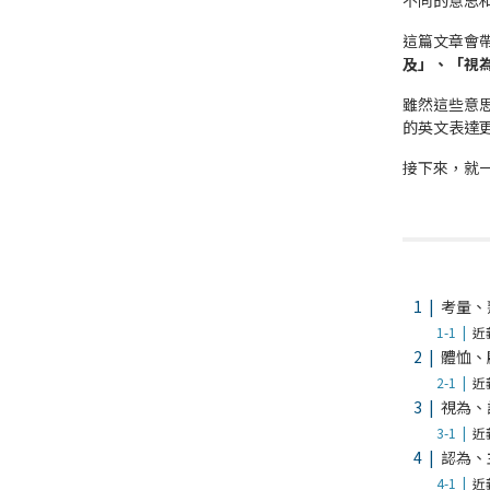
不同的意思
這篇文章會
及」、「視
雖然這些意
的英文表達
接下來，就
考量、
近
體恤、
近義
視為、
近
認為、
近義