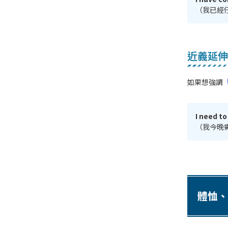
（我已經
近義延伸表
如果想強調
I need to
（我今晚
體恤、