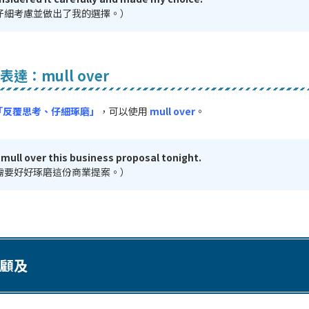
仔細考慮並做出了我的選擇。）
達：mull over
「反覆思考、仔細琢磨」
，可以使用
mull over
。
 mull over this business proposal tonight.
需要好好琢磨這份商業提案。）
顧及