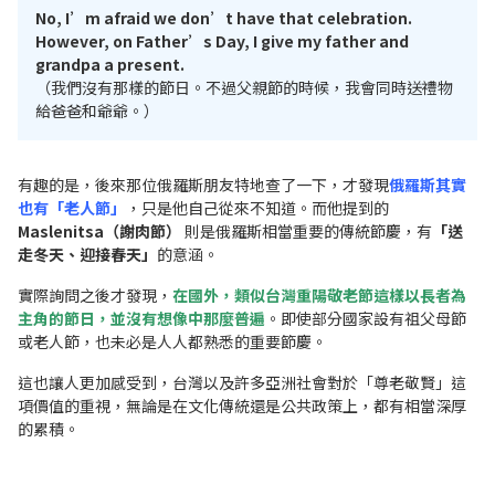
No, I’m afraid we don’t have that celebration.
However, on Father’s Day, I give my father and
grandpa a present.
（我們沒有那樣的節日。不過父親節的時候，我會同時送禮物
給爸爸和爺爺。）
有趣的是，後來那位俄羅斯朋友特地查了一下，才發現
俄羅斯其實
也有「老人節」
，只是他自己從來不知道。而他提到的
Maslenitsa（謝肉節）
則是俄羅斯相當重要的傳統節慶，有
「送
走冬天、迎接春天」
的意涵。
實際詢問之後才發現，
在國外，類似台灣重陽敬老節這樣以長者為
主角的節日，並沒有想像中那麼普遍
。即使部分國家設有祖父母節
或老人節，也未必是人人都熟悉的重要節慶。
這也讓人更加感受到，台灣以及許多亞洲社會對於「尊老敬賢」這
項價值的重視，無論是在文化傳統還是公共政策上，都有相當深厚
的累積。