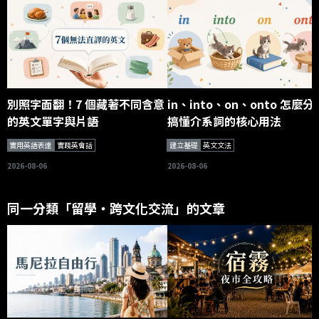
別照字面翻！7 個藏著不同含意
in、into、on、onto 怎麼分
的英文單字與片語
搞懂介系詞的核心用法
實用英語表達
實踐英會話
建立基礎
英文文法
2026-08-06
2026-08-06
同一分類「留學・跨文化交流」的文章