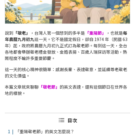
說到
「敬老」
，台灣人第一個想到的多半是
「重陽節」
，也就是
每
年農曆九月初九
這一天。它不是國定假日，卻自 1974 年（民國 63
年）起，政府將農曆九月初九正式訂為敬老節。每到這一天，全台
各地都會舉辦敬老禮金發放、金婚表揚、百歲人瑞探訪等活動，熱
鬧程度不輸許多重要節慶。
這一天的核心精神很簡單：感謝長輩、表達敬意，並延續尊老敬老
的文化價值。
本篇文章就來聊聊
「敬老節」
的英文表達，還有這個節日在世界各
地的樣貌。
目次
「重陽敬老節」的英文怎麼說？