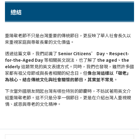
總結
重陽敬老節不只是台灣重要的傳統節日，更反映了華人社會長久以
來重視家庭與尊敬長輩的文化價值。
透過這篇文章，我們認識了
Senior Citizens’ Day、Respect-
for-the-Aged Day
等相關英文說法，也了解了
the aged、the
elderly
這類常見的英文表達方式。同時，我們也發現，雖然許多國
家都有祖父母節或與長者相關的紀念日，但
像台灣這樣以「敬老」
為核心、結合傳統文化與社會關懷的節日，其實並不常見
。
下次當外國朋友問起台灣有哪些特別的節慶時，不妨試著用英文介
紹重陽敬老節。這不只是分享一個節日，更是在介紹台灣人重視親
情、感恩與尊老的文化精神。