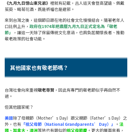
《九月九日憶山東兄弟》
裡就有記載，古人這天會登高望遠、佩戴
茱萸、喝菊花酒，既是祈福也是避邪。
來到台灣之後，這個節日跟在地的社會文化慢慢結合。隨著老年人
口比例上升，
政府在1974年把農曆九月九日正式定名為「敬老
節」
，讓這一天除了保留傳統文化意涵，也肩負起關懷長者、推動
敬老政策的社會功能。
其他國家也有敬老節嗎？
台灣社會向來重視
敬老尊賢
，因此有專門的敬老節似乎再自然不
過。
但其他國家呢？
美國
除了母親節（Mother’s Day）跟父親節（Father’s Day）之
外，也有
「祖父母節（National Grandparents’ Day）」
。
法
國、加拿大、澳洲
等地也有類似的
祖父母節慶
。更大的層面來看，