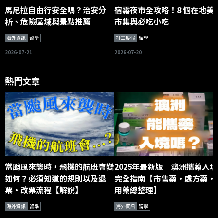
馬尼拉自由行安全嗎？治安分
宿霧夜市全攻略！8 個在地美
析、危險區域與景點推薦
市集與必吃小吃
海外資訊
留學
打工度假
留學
2026-07-21
2026-07-20
熱門文章
當颱風來襲時，飛機的航班會變
2025年最新版｜澳洲攜藥入境
如何？必須知道的規則以及退
完全指南【市售藥・處方藥・
票・改票流程【解說】
用藥總整理】
海外資訊
留學
海外資訊
留學