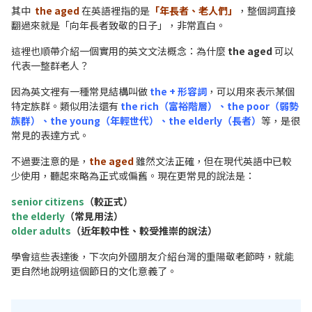
其中
the aged
在英語裡指的是
「年長者、老人們」
，整個詞直接
翻過來就是「向年長者致敬的日子」，非常直白。
這裡也順帶介紹一個實用的英文文法概念：為什麼
the aged
可以
代表一整群老人？
因為英文裡有一種常見結構叫做
the + 形容詞
，可以用來表示某個
特定族群。
類似用法還有
the rich（富裕階層）、the poor（弱勢
族群）、the young（年輕世代）、the elderly（長者）
等，是很
常見的表達方式。
不過要注意的是，
the aged
雖然文法正確，但在現代英語中已較
少使用，聽起來略為正式或偏舊。現在更常見的說法是：
senior citizens
（較正式）
the elderly
（常見用法）
older adults
（近年較中性、較受推崇的說法）
學會這些表達後，下次向外國朋友介紹台灣的重陽敬老節時，就能
更自然地說明這個節日的文化意義了。