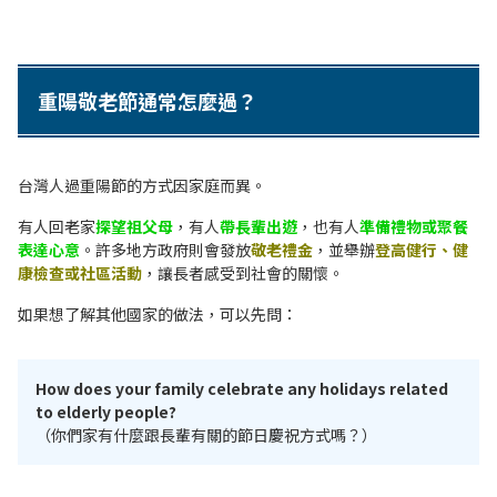
重陽敬老節通常怎麼過？
台灣人過重陽節的方式因家庭而異。
有人回老家
探望祖父母
，有人
帶長輩出遊
，也有人
準備禮物或聚餐
表達心意
。許多地方政府則會發放
敬老禮金
，並舉辦
登高健行、健
康檢查或社區活動
，讓長者感受到社會的關懷。
如果想了解其他國家的做法，可以先問：
How does your family celebrate any holidays related
to elderly people?
（你們家有什麼跟長輩有關的節日慶祝方式嗎？）