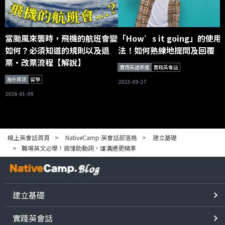
當颱風來襲時，飛機的航班會變
「How’s it going」的使用
如何？必須知道的規則以及退
法！如何熟練地提問及回覆
票・改票流程【解說】
實用英語表達
實踐英會話
海外資訊
留學
2023-09-27
2026-01-09
線上英會話首頁
NativeCamp 英會話部落格
建立基礎
職場英文必學！搞懂助動詞，讓溝通更精準
建立基礎
實踐英會話