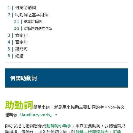
何謂助動詞
助動詞之基本用法
基本助動詞
助動詞的基本句型
肯定句
否定句
疑問句
總結
何謂助動詞
助動詞
簡單來說，就是用來協助主要動詞的字。它在英文
裡叫做
「Auxiliary verb」
。
你可以把助動詞想像成
動詞的小助手
。單靠主要動詞，我們通常只
能描述一個動作；加入助動詞之後，則
能進一步表達能力、可能