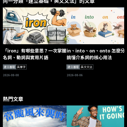
同一分類「建立基礎・英文文法」的文章
「iron」有哪些意思？一次掌握
in、into、on、onto 怎麼分
名詞、動詞與實用片語
搞懂介系詞的核心用法
建立基礎
英單字
建立基礎
英文文法
2026-08-08
2026-08-06
熱門文章