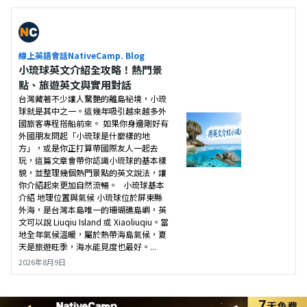
線上英語會話NativeCamp. Blog
小琉球英文介紹全攻略！熱門景
點、旅遊英文與實用對話
台灣藏著不少讓人驚艷的離島祕境，小琉
球就是其中之一。這幾年吸引越來越多外
國旅客專程搭船前來。 如果你身邊剛好有
外國朋友問起「小琉球是什麼樣的地
方」，或是你正打算帶國際友人一起去
玩，這篇文章會帶你認識小琉球的基本樣
貌，並整理幾個熱門景點的英文說法，讓
你介紹起來更加自然流暢。 小琉球基本
介紹 地理位置與氣候 小琉球位於屏東縣
外海，是台灣本島唯一的珊瑚礁島嶼，英
文可以說 Liuqiu Island 或 Xiaoliuqiu。當
地全年氣候溫暖，屬於熱帶海島氣候，夏
天是旅遊旺季，海水能見度也最好。...
2026年8月9日