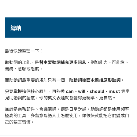
總結
最後快速整理一下：
助動詞的功能，是
替主要動詞補充更多訊息
，例如能力、可能性、
義務、意願或態度。
而助動詞最重要的規則只有一個：
助動詞後面永遠接原形動詞
。
只要掌握這個核心原則，再熟悉
can、will、should、must
等常
見助動詞的語感，你的英文表達就會變得更精準、更自然。
無論是商務郵件、會議溝通，還是日常對話，助動詞都是使用頻率
極高的工具。多留意母語人士怎麼使用，你很快就能把它們變成自
己的語言習慣。