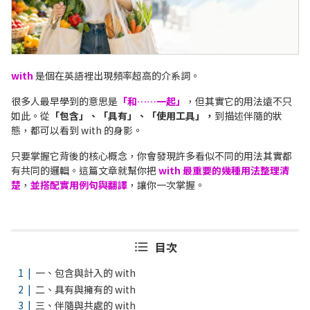
with
是個在英語裡出現頻率超高的介系詞。
很多人最早學到的意思是
「和……一起」
，但其實它的用法遠不只
如此。從
「包含」、「具有」、「使用工具」，
到描述伴隨的狀
態，都可以看到 with 的身影。
只要掌握它背後的核心概念，你會發現許多看似不同的用法其實都
有共同的邏輯。這篇文章就幫你把
with 最重要的幾種用法整理清
楚
，
並搭配實用例句與翻譯
，讓你一次掌握。
目次
一、包含與計入的 with
二、具有與擁有的 with
三、伴隨與共處的 with