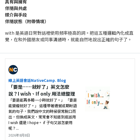
具有與擁有
伴隨與共處
媒介與手段
伴隨狀態（附帶情境）
with 是英語日常對話裡使用頻率極高的詞。把這五種邏輯內化成直
覺，在和外國朋友或同事溝通時，就能自然地說出正確的句子了。
線上英語會話NativeCamp. Blog
「要是……就好了」英文怎麼
說？I wish、If only 用法總整理
「要是能再多睡一小時就好了。」 「要是
能變瘦就好了。」 這種帶著遺憾或期盼語
氣的句子，我們說中文的時候很常脫口而
出，但換成英文，常常會不知道到底該用
I wish 還是 I hope。 if 子句又該怎麼用
呢？...
2026年8月8日