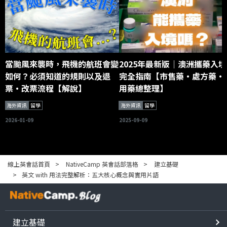
當颱風來襲時，飛機的航班會變
2025年最新版｜澳洲攜藥入境
如何？必須知道的規則以及退
完全指南【市售藥・處方藥・
票・改票流程【解說】
用藥總整理】
海外資訊
留學
海外資訊
留學
2026-01-09
2025-09-09
線上英會話首頁
NativeCamp 英會話部落格
建立基礎
英文 with 用法完整解析：五大核心概念與實用片語
建立基礎