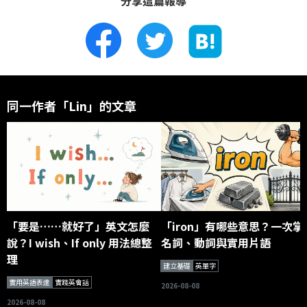
分享這篇報導
同一作者「Lin」的文章
「要是……就好了」英文怎麼
「iron」有哪些意思？一次掌
說？I wish、If only 用法總整
名詞、動詞與實用片語
理
建立基礎
英單字
實用英語表達
實踐英會話
2026-08-08
2026-08-08