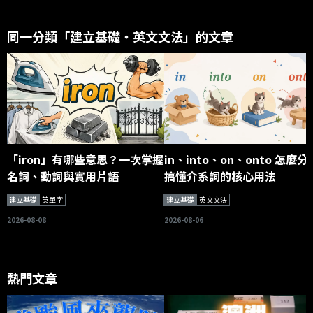
同一分類「建立基礎・英文文法」的文章
「iron」有哪些意思？一次掌握
in、into、on、onto 怎麼分
名詞、動詞與實用片語
搞懂介系詞的核心用法
建立基礎
英單字
建立基礎
英文文法
2026-08-08
2026-08-06
熱門文章