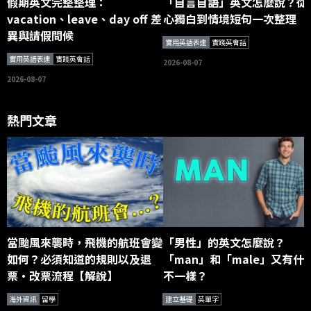
假期英文完整整理：
「自言自語」英文怎麼說？從
vacation、leave、day off 差
心獨白到情境短句一次整理
異與請假問候
實用英語表達
實踐英會話
實用英語表達
實踐英會話
2026-08-07
2026-08-07
熱門文章
當颱風來襲時，飛機的航班會變
「男性」的英文怎麼說？
如何？必須知道的規則以及退
「man」和「male」又有什
票・改票流程【解說】
不一樣？
海外資訊
留學
建立基礎
英單字