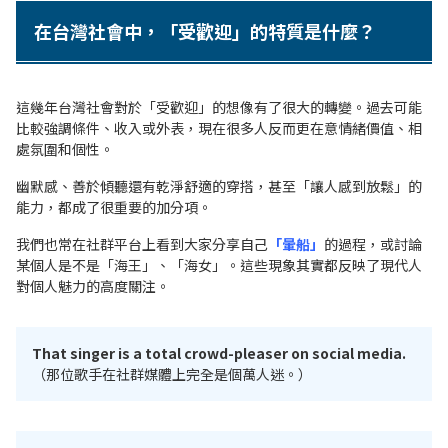
在台灣社會中，「受歡迎」的特質是什麼？
這幾年台灣社會對於「受歡迎」的想像有了很大的轉變。過去可能
比較強調條件、收入或外表，現在很多人反而更在意情緒價值、相
處氛圍和個性。
幽默感、善於傾聽還有乾淨舒適的穿搭
，甚至「讓人感到放鬆」的
能力，都成了很重要的加分項。
我們也常在社群平台上看到大家分享自己
「暈船」
的過程，或討論
某個人是不是「海王」、「海女」。這些現象其實都反映了現代人
對個人魅力的高度關注。
That singer is a total crowd-pleaser on social media.
（那位歌手在社群媒體上完全是個萬人迷。）