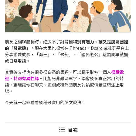
朋友之間聊感情時，總少不了討論
誰特別有魅力、誰又是朋友圈裡
的「發電機」
。現在大家也很常在 Threads、Dcard 或社群平台上
分享戀愛故事，「海王」、「暈船」、「國民老公」這類詞早就變
成日常用語。
其實英文裡也有很多很自然的表達，可以精準形容一個人
很受歡
迎、特別有異性緣
。比起死背艱深單字，學會幾個真正常用的片
語，更能讓你在聊天、追劇或和外國朋友討論感情話題時派上用
場。
今天就一起來看看幾種最實用的英文說法。
目次