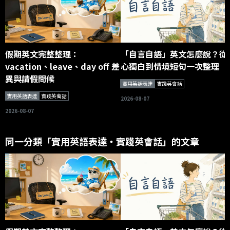
假期英文完整整理：
「自言自語」英文怎麼說？從
vacation、leave、day off 差
心獨白到情境短句一次整理
異與請假問候
實用英語表達
實踐英會話
實用英語表達
實踐英會話
2026-08-07
2026-08-07
同一分類「實用英語表達・實踐英會話」的文章