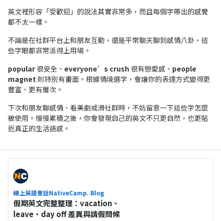
英文裡形容「受歡迎」的說法其實非常多，而且每個字帶出的感覺
都不太一樣。
不論是在社群平台上和朋友互動，還是平常聊天聊到感情八卦，這
些字眼都非常派得上用場。
popular
很安全、
everyone’s crush
很有戀愛感、
people
magnet
則特別有畫面。
根據情境選字，會讓你的表達方式變得更
豐富、更有層次。
下次和朋友聊感情、看美劇或滑社群時，不妨留意一下這些字怎麼
被使用。慢慢累積之後，你會發現自己的英文不只更自然，也更貼
近真正的生活語感。
線上英語會話NativeCamp. Blog
假期英文完整整理：vacation、
leave、day off 差異與請假問候