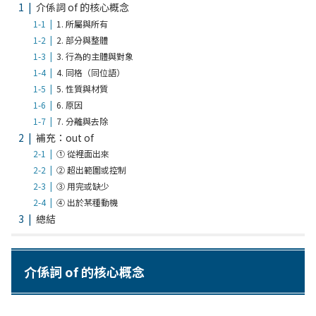
介係詞 of 的核心概念
1. 所屬與所有
2. 部分與整體
3. 行為的主體與對象
4. 同格（同位語）
5. 性質與材質
6. 原因
7. 分離與去除
補充：out of
① 從裡面出來
② 超出範圍或控制
③ 用完或缺少
④ 出於某種動機
總結
介係詞 of 的核心概念