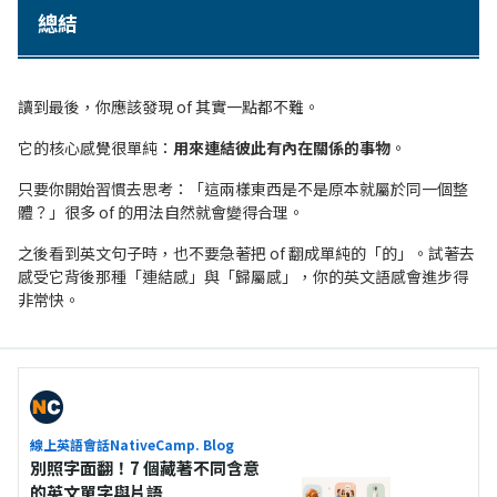
總結
讀到最後，你應該發現 of 其實一點都不難。
它的核心感覺很單純：
用來連結彼此有內在關係的事物
。
只要你開始習慣去思考：「這兩樣東西是不是原本就屬於同一個整
體？」很多 of 的用法自然就會變得合理。
之後看到英文句子時，也不要急著把 of 翻成單純的「的」。試著去
感受它背後那種「連結感」與「歸屬感」，你的英文語感會進步得
非常快。
線上英語會話NativeCamp. Blog
別照字面翻！7 個藏著不同含意
的英文單字與片語