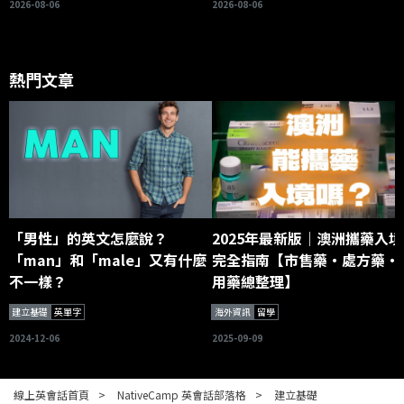
2026-08-06
2026-08-06
熱門文章
「男性」的英文怎麼說？
2025年最新版｜澳洲攜藥入境
「man」和「male」又有什麼
完全指南【市售藥・處方藥・
不一樣？
用藥總整理】
建立基礎
英單字
海外資訊
留學
2024-12-06
2025-09-09
線上英會話首頁
NativeCamp 英會話部落格
建立基礎