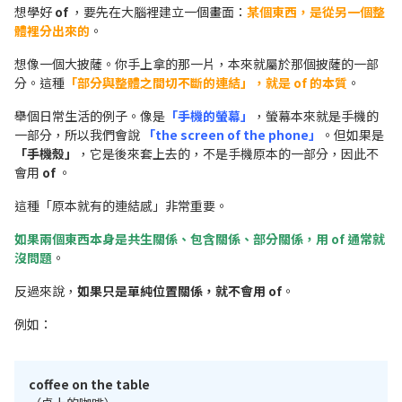
想學好
of
，要先在大腦裡建立一個畫面：
某個東西，是從另一個整
體裡分出來的
。
想像一個大披薩。你手上拿的那一片，本來就屬於那個披薩的一部
分。這種
「部分與整體之間切不斷的連結」，就是
of 的本質
。
舉個日常生活的例子。像是
「手機的螢幕」
，螢幕本來就是手機的
一部分，所以我們會說
「the screen of the phone」
。但如果是
「手機殼」
，它是後來套上去的，不是手機原本的一部分，因此不
會用
of
。
這種「原本就有的連結感」非常重要。
如果兩個東西本身是共生關係、包含關係、部分關係，用 of 通常就
沒問題
。
反過來說，
如果只是單純位置關係，就不會用 of
。
例如：
coffee on the table