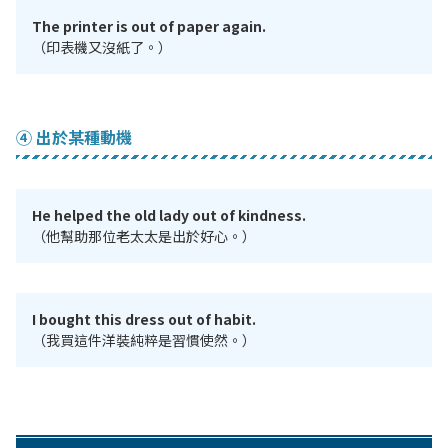
The printer is out of paper again.
（印表機又沒紙了。）
④ 出於某種動機
He helped the old lady out of kindness.
（他幫助那位老太太是出於好心。）
I bought this dress out of habit.
（我買這件洋裝純粹是習慣使然。）