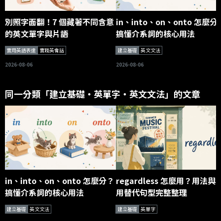
別照字面翻！7 個藏著不同含意
in、into、on、onto 怎麼分
的英文單字與片語
搞懂介系詞的核心用法
實用英語表達
實踐英會話
建立基礎
英文文法
2026-08-06
2026-08-06
同一分類「建立基礎・英單字・英文文法」的文章
in、into、on、onto 怎麼分？
regardless 怎麼用？用法與
搞懂介系詞的核心用法
用替代句型完整整理
建立基礎
英文文法
建立基礎
英單字