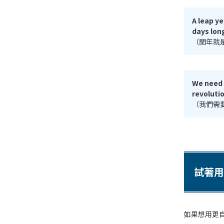
A leap ye
days lon
（閏年就
We need 
revoluti
（我們需
試著用
如果想用更