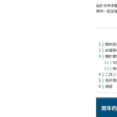
由於世界多
帶你一起認
閏年的
試著用
關於閏
何
閏
二月二
為何奧
總結
閏年的