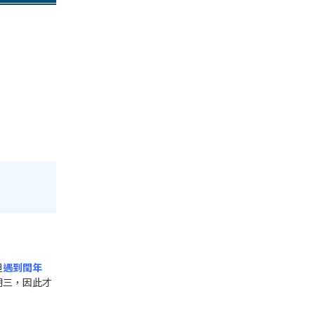
但
遇到閏年
期三，因此才