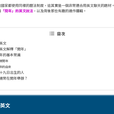
數國家都使用同樣的曆法制度，這其實是一個非常適合用英文聊天的題材
識
「閏年」的英文說法
，以及背後那些有趣的運作邏輯。
目次
英文
英文解釋「閏年」
年的基本常識
謂閏年
年的由來
十九日出生的人
運常在閏年舉辦？
英文