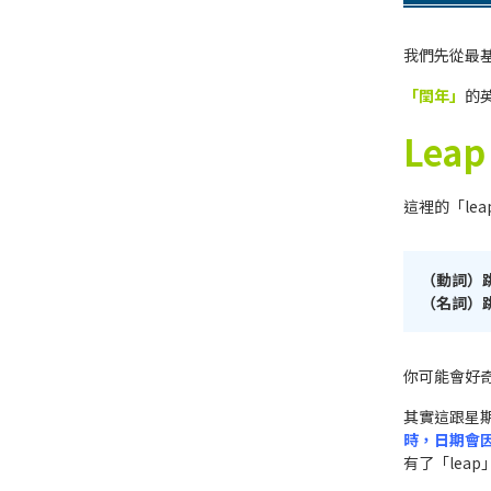
我們先從最
「閏年」
的
Leap
這裡的「le
（動詞）
（名詞）
你可能會好
其實這跟星
時，日期會
有了「lea