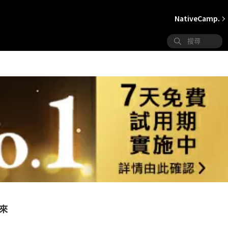
NativeCamp.
由來