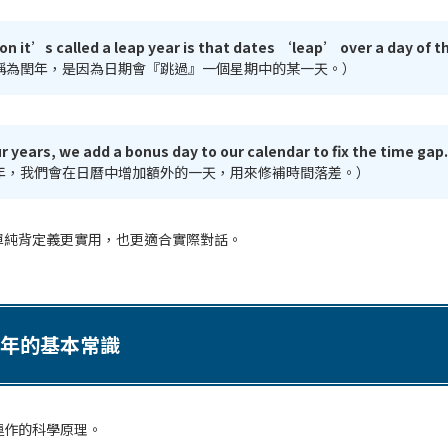
on it’s called a leap year is that dates ‘leap’ over a day of t
稱為閏年，是因為日期會『跳過』一個星期中的某一天。）
r years, we add a bonus day to our calendar to fix the time gap.
年，我們會在日曆中增加額外的一天，用來修補時間落差。）
單純背定義更實用，也更適合實際對話。
年的基本常識
運作的科學原理。