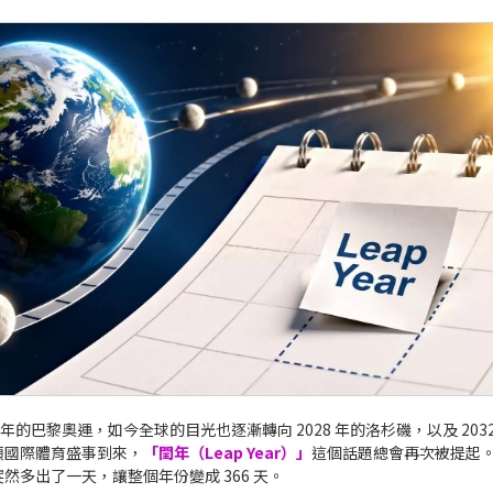
4 年的巴黎奧運
，如今全球的目光也逐漸轉向 2028 年的洛杉磯，以及 203
類國際體育盛事到來，
「閏年（Leap Year）」
這個話題總會再次被提起。
然多出了一天，讓整個年份變成 366 天。