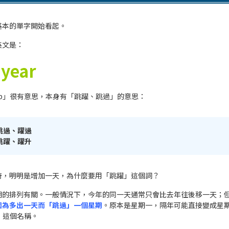
基本的單字開始看起。
英文是：
 year
ap」很有意思，本身有「跳躍、跳過」的意思：
跳過、躍過
跳躍、躍升
奇，明明是增加一天，為什麼要用「跳躍」這個詞？
期的排列有關。一般情況下，今年的同一天通常只會比去年往後移一天；
因為多出一天而「跳過」一個星期
。原本是星期一，隔年可能直接變成星
p」這個名稱。