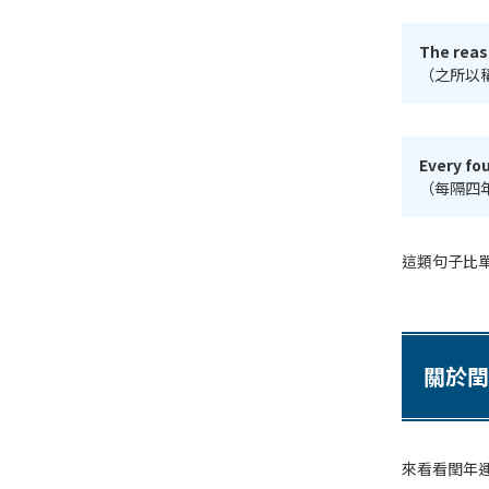
The reas
（之所以
Every fou
（每隔四
這類句子比
關於閏
來看看閏年