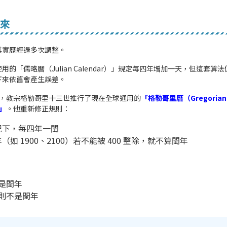
來
其實歷經過多次調整。
用的「儒略曆（Julian Calendar）」規定每四年增加一天，但這套算
下來依舊會產生誤差。
世紀，教宗格勒哥里十三世推行了現在全球通用的
「格勒哥里曆（Gregorian
）」
。他重新修正規則：
況下，每四年一閏
（如 1900、2100）若不能被 400 整除，就不算閏年
年是閏年
 年則不是閏年