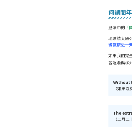
何謂閏年
曆法中的
「
地球繞太陽公轉
後就接近一
如果我們完
會逐漸偏移
Without l
（如果沒
The extra
（二月二