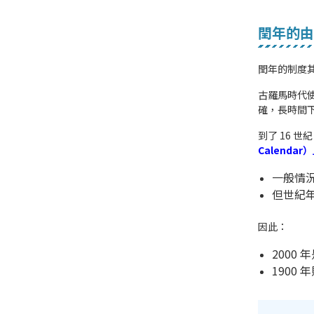
閏年的由
閏年的制度
古羅馬時代使
確，長時間
到了 16 
Calendar
一般情
但世紀年
因此：
2000 
1900