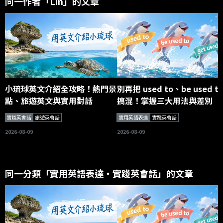
同一作者「Lin」的文章
小琉球英文介紹全攻略！熱門景
別再把 used to、be used t
點、旅遊英文與實用對話
搞混！掌握三大用法與差別
實踐英會話
旅遊英會話
實用英語表達
實踐英會話
2026-08-09
2026-08-09
同一分類「實用英語表達・實踐英會話」的文章