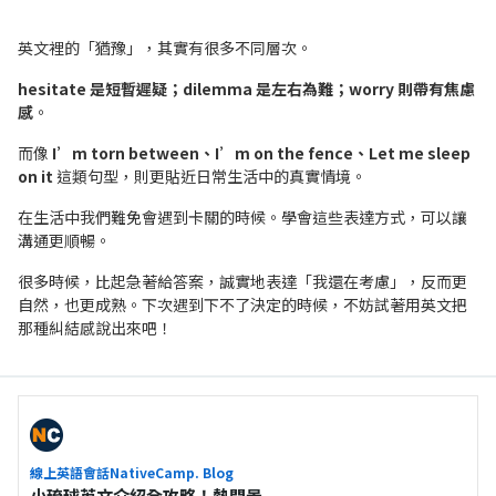
英文裡的「猶豫」，其實有很多不同層次。
hesitate 是短暫遲疑；dilemma 是左右為難；worry 則帶有焦慮
感
。
而像
I’m torn between、I’m on the fence、Let me sleep
on it
這類句型，則更貼近日常生活中的真實情境。
在生活中我們難免會遇到卡關的時候。學會這些表達方式，可以讓
溝通更順暢。
很多時候，比起急著給答案，誠實地表達「我還在考慮」，反而更
自然，也更成熟。下次遇到下不了決定的時候，不妨試著用英文把
那種糾結感說出來吧！
線上英語會話NativeCamp. Blog
小琉球英文介紹全攻略！熱門景