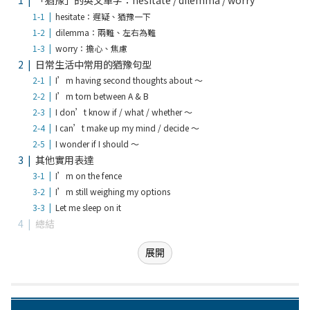
「猶豫」的英文單字：hesitate / dilemma / worry
hesitate：遲疑、猶豫一下
dilemma：兩難、左右為難
worry：擔心、焦慮
日常生活中常用的猶豫句型
I’m having second thoughts about ～
I’m torn between A & B
I don’t know if / what / whether ～
I can’t make up my mind / decide ～
I wonder if I should ～
其他實用表達
I’m on the fence
I’m still weighing my options
Let me sleep on it
總結
展開