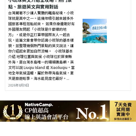
點、旅遊英文與實用對話
台灣藏著不少讓人驚艷的離島祕境，小琉
球就是其中之一。這幾年吸引越來越多外
國旅客專程搭船前來。 如果你身邊剛好有
外國朋友問起「小琉球是什麼樣的地
方」，或是你正打算帶國際友人一起去
玩，這篇文章會帶你認識小琉球的基本樣
貌，並整理幾個熱門景點的英文說法，讓
你介紹起來更加自然流暢。 小琉球基本
介紹 地理位置與氣候 小琉球位於屏東縣
外海，是台灣本島唯一的珊瑚礁島嶼，英
文可以說 Liuqiu Island 或 Xiaoliuqiu。當
地全年氣候溫暖，屬於熱帶海島氣候，夏
天是旅遊旺季，海水能見度也最好。...
2026年8月9日