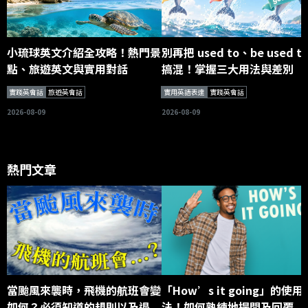
小琉球英文介紹全攻略！熱門景
別再把 used to、be used t
點、旅遊英文與實用對話
搞混！掌握三大用法與差別
實踐英會話
旅遊英會話
實用英語表達
實踐英會話
2026-08-09
2026-08-09
熱門文章
當颱風來襲時，飛機的航班會變
「How’s it going」的使用
如何？必須知道的規則以及退
法！如何熟練地提問及回覆