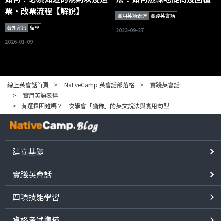
票・改票流程【解說】
實用英語表達
實踐英會話
海外資訊
留學
2023-09-27
2026-01-09
線上英會話首頁
NativeCamp 英會話部落格
實踐英會話
實用英語表達
有選擇困難嗎？一次學會「猶豫」的英文說法與實用句型
建立基礎
實踐英會話
四項技能學習
資格考試準備