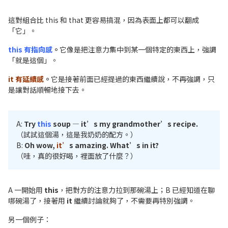
這對組合比 this 和 that 更容易搞混，因為表面上都可以翻成
「它」。
this 有指向感
。
它像是把注意力集中到某一個特定的東西上，強調
「就是這個」。
it 有延續感
。
它是接著前面已經提過的東西繼續說，不再強調，只
是讓對話順暢地接下去。
A:
Try
this
soup — it’s my grandmother’s recipe.
（試試這個湯，這是我奶奶的配方。）
B:
Oh wow,
it’
s amazing. What’s in it?
（哇，真的很好喝，裡面放了什麼？）
A 一開始用
this
，把對方的注意力拉到那碗湯上；B 已經知道在聊
哪碗湯了，接著用
it
繼續討論就夠了，不需要再特別強調。
另一個例子：