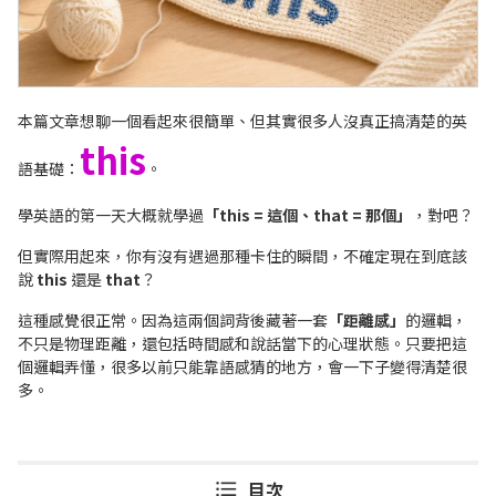
本篇文章想聊一個看起來很簡單、但其實很多人沒真正搞清楚的英
this
語基礎：
。
學英語的第一天大概就學過
「this = 這個、that = 那個」
，對吧？
但實際用起來，你有沒有遇過那種卡住的瞬間，不確定現在到底該
說
this
還是
that
？
這種感覺很正常。因為這兩個詞背後藏著一套
「距離感」
的邏輯，
不只是物理距離，還包括時間感和說話當下的心理狀態。只要把這
個邏輯弄懂，很多以前只能靠語感猜的地方，會一下子變得清楚很
多。
目次