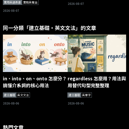
實用英語表達
實踐英會話
2026-08-07
2026-08-07
同一分類「建立基礎・英文文法」的文章
in、into、on、onto 怎麼分？
regardless 怎麼用？用法與
搞懂介系詞的核心用法
用替代句型完整整理
建立基礎
英文文法
建立基礎
英單字
2026-08-06
2026-08-06
熱門文章