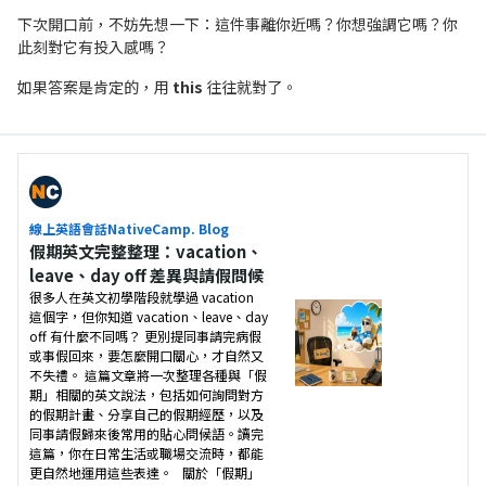
下次開口前，不妨先想一下：這件事離你近嗎？你想強調它嗎？你
此刻對它有投入感嗎？
如果答案是肯定的，用
this
往往就對了。
線上英語會話NativeCamp. Blog
假期英文完整整理：vacation、
leave、day off 差異與請假問候
很多人在英文初學階段就學過 vacation
這個字，但你知道 vacation、leave、day
off 有什麼不同嗎？ 更別提同事請完病假
或事假回來，要怎麼開口關心，才自然又
不失禮。 這篇文章將一次整理各種與「假
期」相關的英文說法，包括如何詢問對方
的假期計畫、分享自己的假期經歷，以及
同事請假歸來後常用的貼心問候語。讀完
這篇，你在日常生活或職場交流時，都能
更自然地運用這些表達。 關於「假期」