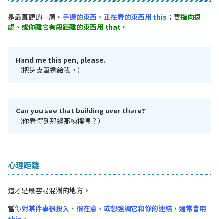
是最直觀的一層。
手邊的東西、正在看的東西用 this
；要
指向遠
處、或你離它有段距離的東西用 that
。
Hand me this pen, please.
（把這支筆遞給我。）
Can you see that building over there?
（你看得到那邊那棟樓嗎？）
心理距離
這才是最容易混淆的地方。
當你
對某件事很投入、很在意，或想強調它和你的連結，通常會用
this
。