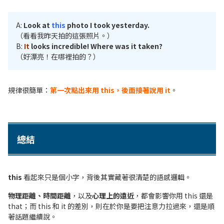
A:
Look at
this
photo I took yesterday.
（看看我昨天拍的這張照片。）
B:
It
looks incredible! Where was it taken?
（好漂亮！在哪裡拍的？）
規律很簡單：
第一次點出來用 this，後面接著說用 it
。
總結
this
看起來只是個小字，背後其實藏著很清楚的語感邏輯。
物理距離、時間距離
，以及
心理上的遠近
，都會影響你用 this 還是
that；而 this 和 it 的差別，則在於你是要把注意力拉過來，還是順
著話題繼續說。