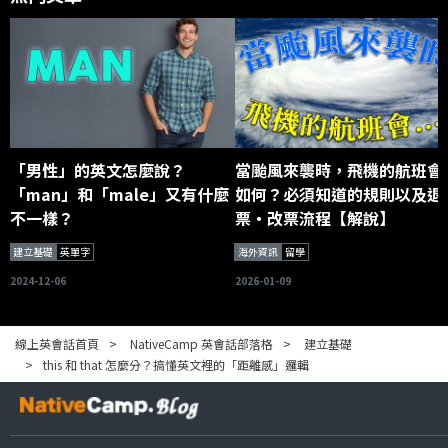
「男性」的英文怎麼說？
當颱風來襲時，飛機的航班會
「man」和「male」又有什麼
如何？必須知道的規則以及退
不一樣？
票・改票流程【解說】
建立基礎
英單字
海外資訊
留學
2024-12-06
2026-01-09
線上英會話首頁
NativeCamp 英會話部落格
建立基礎
this 和 that 怎麼分？搞懂英文裡的「距離感」邏輯