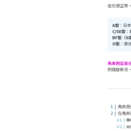
這也很正常
A型
：日
C/SE型
：
BF型（G型 
O型
：澳
馬來西亞是
的插座狀況
馬來西
在馬來
轉
如