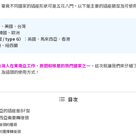
。畢竟不同國家的插座形狀可是五花八門。以下是主要的插座類型及可使
本、美國、台灣
韓國、歐洲
/ type G）
：英國、馬來西亞、香港
洲、紐西蘭
台灣人在東南亞工作、旅遊和移居的熱門國家之一
。這次就讓我們來仔細
，及插頭的使用方式！
目次
亞的插座是BF型
西亞需要轉接頭
接頭的種類
何選擇轉接頭