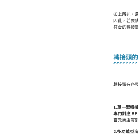
如上所述，
因此，若要使
符合的轉接
轉接頭的
轉接頭有各
1.單一型轉
專門對應 BF
百元商店買
2.多功能型