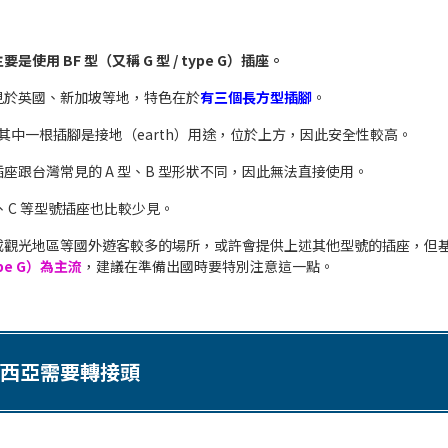
是使用 BF 型（又稱 G 型 / type G）插座。
見於英國、新加坡等地，特色在於
有三個長方型插腳
。
的其中一根插腳是接地（earth）用途，位於上方，因此安全性較高。
座跟台灣常見的 A 型、B 型形狀不同，因此無法直接使用。
、C 等型號插座也比較少見。
或觀光地區等國外遊客較多的場所，或許會提供上述其他型號的插座，但
ype G）為主流
，建議在準備出國時要特別注意這一點。
西亞需要轉接頭