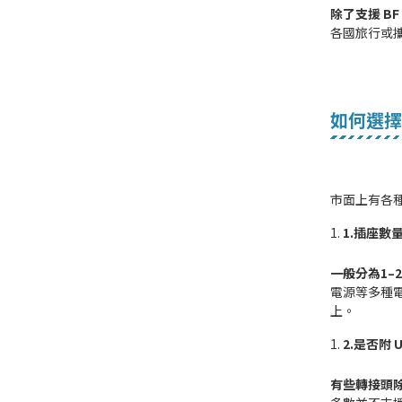
除了支援 B
各國旅行或
如何選擇
市面上有各
1.插座數
一般分為1–
電源等多種
上。
2.是否附 
有些轉接頭除