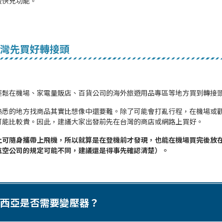
援快充功能。
灣先買好轉接頭
輕鬆在機場、家電量販店、百貨公司的海外旅遊用品專區等地方買到轉接
熟悉的地方找商品其實比想像中還要難。除了可能會打亂行程，在機場或
可能比較貴。因此，建議大家出發前先在台灣的商店或網路上買好。
上可隨身攜帶上飛機，所以就算是在登機前才發現，也能在機場買完後放
航空公司的規定可能不同，建議還是得事先確認清楚）。
西亞是否需要變壓器？