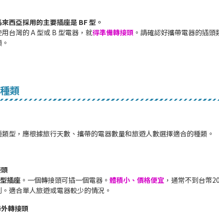
馬來西亞採用的主要插座是 BF 型。
用台灣的 A 型或 B 型電器，就
得準備轉接頭
。請確認好攜帶電器的插頭
頭。
種類
種類型，應根據旅行天數、攜帶的電器數量和旅遊人數選擇適合的種類。
接頭
 型插座
。一個轉接頭可插一個電器。
體積小、價格便宜
，通常不到台幣2
到。適合單人旅遊或電器較少的情況。
海外轉接頭