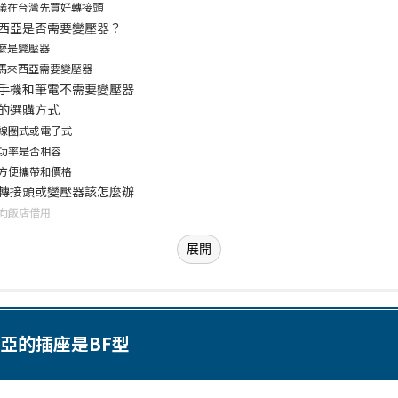
議在台灣先買好轉接頭
西亞是否需要變壓器？
麼是變壓器
馬來西亞需要變壓器
手機和筆電不需要變壓器
的選購方式
. 線圈式或電子式
. 功率是否相容
. 方便攜帶和價格
轉接頭或變壓器該怎麼辦
. 向飯店借用
展開
亞的插座是BF型