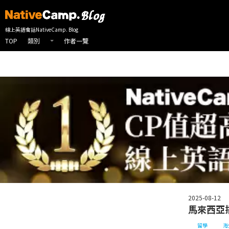
線上英會話首頁
NativeCamp 英會話部落格
留學
海外資訊
馬
線上英語會話NativeCamp. Blog
TOP
作者一覽
類別
2025-08-12
馬來西亞
留學
海