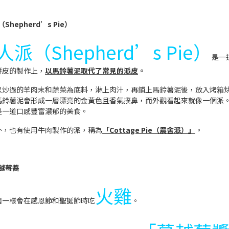
hepherd’s Pie）
派（Shepherd’s Pie）
是一
餅皮的製作上，
以馬鈴薯泥取代了常見的派皮
。
以炒過的羊肉末和蔬菜為底料，淋上肉汁，再鋪上馬鈴薯泥後，放入烤箱
馬鈴薯泥會形成一層漂亮的金黃色且香氣撲鼻，而外觀看起來就像一個派
是一道口感豐富濃郁的美食。
外，也有使用牛肉製作的派，稱為
「Cottage Pie（農舍派）」
。
越莓醬
火雞
國一樣會在感恩節和聖誕節時吃
。