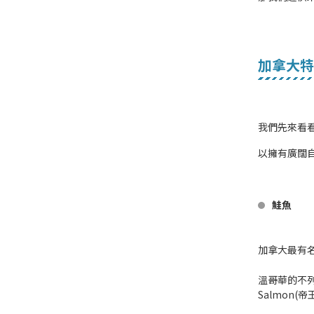
加拿大特
我們先來看
以擁有廣闊
鮭魚
加拿大最有
溫哥華的不
Salmon(帝