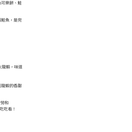
魚可樂餅、鮭
燻鮭魚，是完
大龍蝦，味道
到龍蝦的香甜
當勞和
要吃吃看！