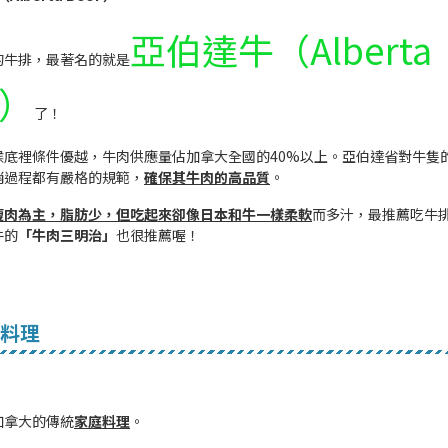
亞伯達牛（Alberta
的牛排，最著名的就是
f）
了！
候底裡條件優越，牛肉供應量佔加拿大全國的40%以上。亞伯達省對牛隻
銷過程都有嚴格的規範，
確保其牛肉的高品質
。
瘦肉為主，脂肪少，但吃起來卻像日本和牛一樣柔軟
而多汁，最推薦吃牛
牛的
「牛肉三明治」
也很推薦喔！
料理
加拿大的傳統
家庭料理
。