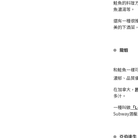
鮭魚的料理
魚濃湯等。
還有一種很
美的下酒菜
龍蝦
和鮭魚一樣
濃郁、品質
在加拿大，
多汁。
一種叫做
「L
Subway
亞伯達牛（A