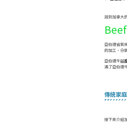
說到加拿大
Bee
亞伯達省氣
的加工、分
亞伯達牛
以
滿了亞伯達
傳統家庭
接下來介紹