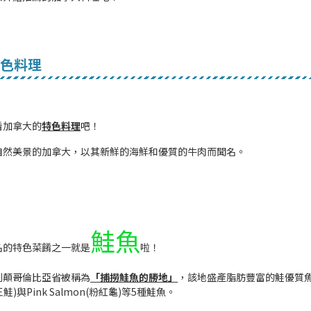
色料理
看加拿大的
特色料理
吧！
自然美景的加拿大，以其新鮮的海鮮和優質的牛肉而聞名。
鮭魚
名的特色菜餚之一就是
啦！
列顛哥倫比亞省被稱為
「捕撈鮭魚的勝地」
，該地盛產脂肪豐富的鮭優質魚
王鮭)與Pink Salmon(粉紅龜)等5種鮭魚。