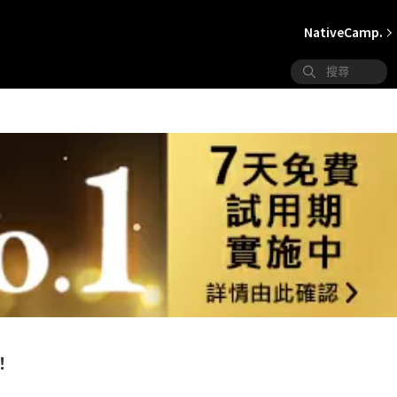
NativeCamp.
！