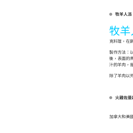
牧羊人派（S
牧羊人
克料理，在
製作方法：
後，表面的
汁的羊肉，
除了羊肉以
火雞佐蔓
加拿大和美