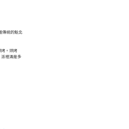
道傳統的魁北
烘烤。烘烤
。派裡滿是多